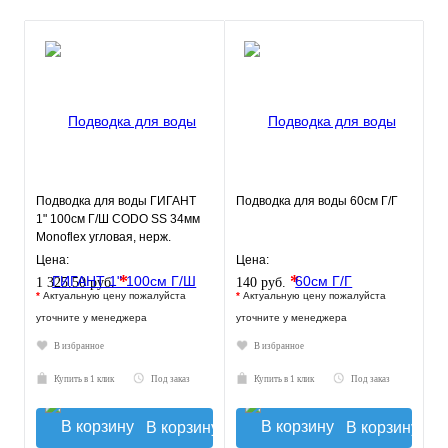
Подводка для воды ГИГАНТ
Подводка для воды 60см Г/Г
1" 100см Г/Ш CODO SS 34мм
Monoflex угловая, нерж.
оплетка
Цена:
Цена:
*
*
1 325.50 руб.
140 руб.
*
Актуальную цену пожалуйста
*
Актуальную цену пожалуйста
уточните у менеджера
уточните у менеджера
В избранное
В избранное
Купить в 1 клик
Под заказ
Купить в 1 клик
Под заказ
В корзину
В корзину