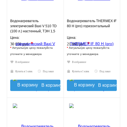
Водонагреватель
Водонагреватель THERMEX IF
электрический Baxi V 510 TD
80 H (pro) горизонтальный
(100 л.) настенный, ТЭН 1,5
кВт.
Цена:
Цена:
*
*
30 050 руб.
21 660 руб.
*
Актуальную цену пожалуйста
*
Актуальную цену пожалуйста
уточните у менеджера
уточните у менеджера
В избранное
В избранное
Купить в 1 клик
Под заказ
Купить в 1 клик
Под заказ
В корзину
В корзину