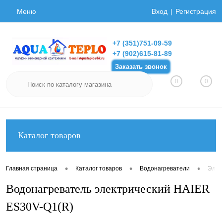
Меню
Вход
Регистрация
+7 (351)751-09-59
+7 (902)615-81-89
Заказать звонок
0
0
Каталог товаров
•
•
•
Главная страница
Каталог товаров
Водонагреватели
Элек
Водонагреватель электрический HAIER
ES30V-Q1(R)