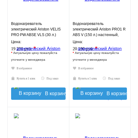
Водонагреватель
Водонагреватель
электрический Ariston VELIS
электрический Ariston PRO1 R
PRO PW ABSE VLS (30 л.)
ABS V (150 л.) настенный,
настенный, ТЭН 2,5 кВт.
ТЭН 1,8 кВт.
Цена:
Цена:
*
*
19 290 руб.
20 190 руб.
*
Актуальную цену пожалуйста
*
Актуальную цену пожалуйста
уточните у менеджера
уточните у менеджера
В избранное
В избранное
Купить в 1 клик
Под заказ
Купить в 1 клик
Под заказ
В корзину
В корзину