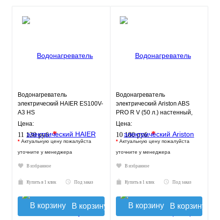
Водонагреватель
Водонагреватель
электрический HAIER ES100V-
электрический Ariston ABS
A3 HS
PRO R V (50 л.) настенный,
ТЭН 1,5 кВт.
Цена:
Цена:
*
*
11 130 руб.
10 180 руб.
*
Актуальную цену пожалуйста
*
Актуальную цену пожалуйста
уточните у менеджера
уточните у менеджера
В избранное
В избранное
Купить в 1 клик
Под заказ
Купить в 1 клик
Под заказ
В корзину
В корзину