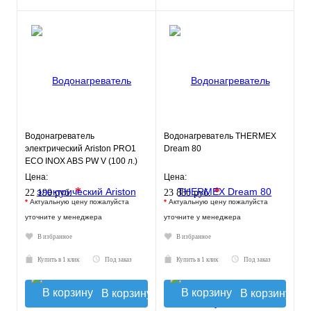
Водонагреватель
Водонагреватель THERMEX
электрический Ariston PRO1
Dream 80
ECO INOX ABS PW V (100 л.)
настенный, нерж. сталь, ТЭН
Цена:
Цена:
2
*
*
22 190 руб.
23 880 руб.
*
Актуальную цену пожалуйста
*
Актуальную цену пожалуйста
уточните у менеджера
уточните у менеджера
В избранное
В избранное
Купить в 1 клик
Под заказ
Купить в 1 клик
Под заказ
В корзину
В корзину