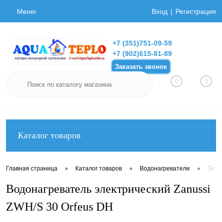
Меню
Вход
Регистрация
+7 (351)751-09-59
+7 (902)615-81-89
Заказать звонок
0
0
Каталог товаров
•
•
•
Главная страница
Каталог товаров
Водонагреватели
Элек
Водонагреватель электрический Zanussi
ZWH/S 30 Orfeus DH