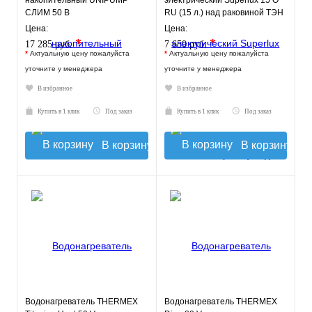
накопительный UNIPUMP
электрический Superlux 15 O
СЛИМ 50 В
RU (15 л.) над раковиной ТЭН
1,2 кВт.
Цена:
Цена:
*
*
17 285 руб.
7 650 руб.
*
Актуальную цену пожалуйста
*
Актуальную цену пожалуйста
уточните у менеджера
уточните у менеджера
В избранное
В избранное
Купить в 1 клик
Под заказ
Купить в 1 клик
Под заказ
В корзину
В корзину
Водонагреватель THERMEX
Водонагреватель THERMEX