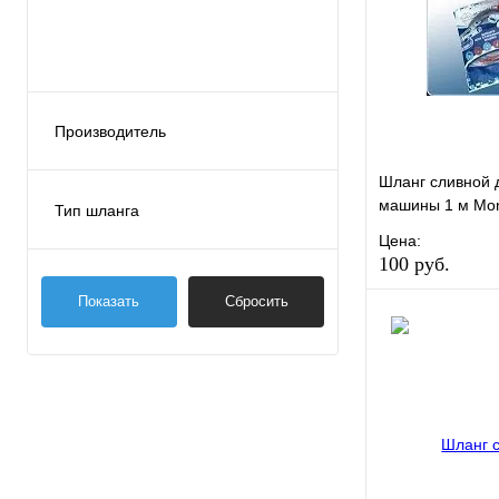
Производитель
Aqualine
Шланг сливной 
Monoflex
машины 1 м Mon
Тип шланга
Сливной
Цена:
100 руб.
Заливной
Показать
Сбросить
В избранное
Купить в 1 кли