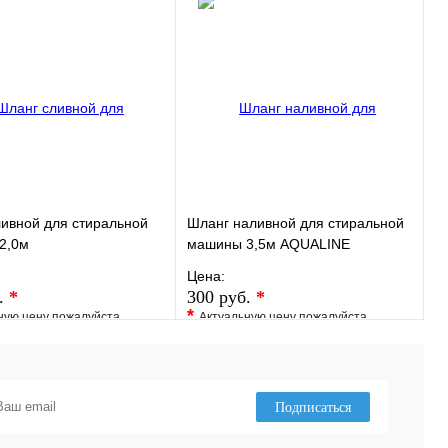
 в 1 клик
В наличии
Купить в 1 клик
В наличии
В корзину
В корзину
ивной для стиральной
Шланг наливной для стиральной
2,0м
машины 3,5м AQUALINE
Цена:
.
*
300 руб.
*
*
ную цену пожалуйста
Актуальную цену пожалуйста
у менеджера
уточните у менеджера
ранное
Сравнение
В избранное
Сравнение
 в 1 клик
Под заказ
Купить в 1 клик
Под заказ
Подписаться