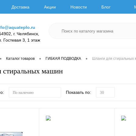
Доставка
Акции
Новости
Блог
nfo@aquateplo.ru
54902, г. Челябинск,
л. Гостевая 3, 1 этаж
•
•
•
Каталог товаров
ГИБКАЯ ПОДВОДКА
Шланги для стиральных
я стиральных машин
о:
Показать по:
По наличию
30