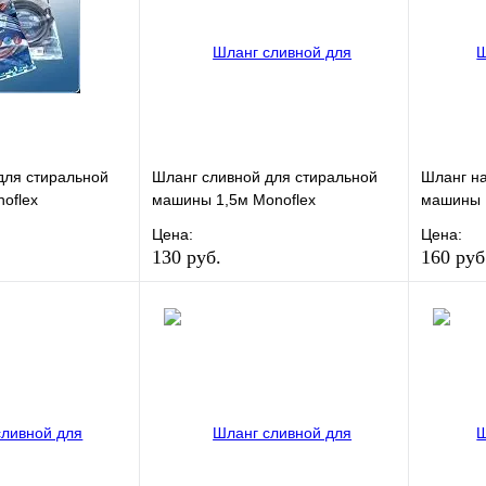
для стиральной
Шланг сливной для стиральной
Шланг на
oflex
машины 1,5м Monoflex
машины 1
Цена:
Цена:
130 руб.
160 руб
Сравнение
В избранное
Сравнение
В изб
к
В наличии
Купить в 1 клик
В наличии
Купить
В корзину
В корзину