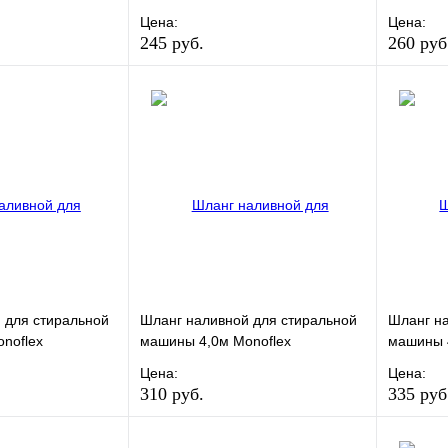
Цена:
Цена:
245 руб.
260 руб
Сравнение
В избранное
Сравнение
В изб
к
В наличии
Купить в 1 клик
В наличии
Купить
В корзину
В корзину
 для стиральной
Шланг наливной для стиральной
Шланг на
noflex
машины 4,0м Monoflex
машины 4
Цена:
Цена:
310 руб.
335 руб
Сравнение
В избранное
Сравнение
В изб