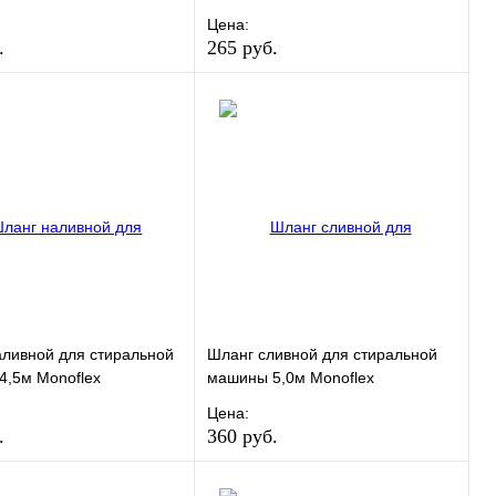
Цена:
.
265 руб.
ранное
Сравнение
В избранное
Сравнение
 в 1 клик
В наличии
Купить в 1 клик
В наличии
В корзину
В корзину
ливной для стиральной
Шланг сливной для стиральной
,5м Monoflex
машины 5,0м Monoflex
Цена:
.
360 руб.
ранное
Сравнение
В избранное
Сравнение