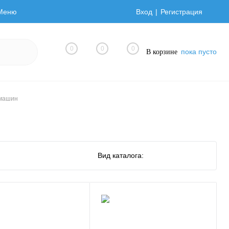
Меню
Вход
Регистрация
0
0
0
пока пусто
В корзине
 машин
Вид каталога: