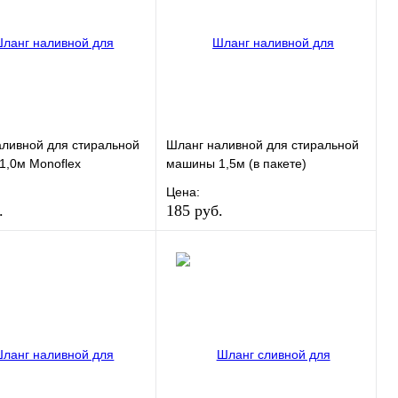
ливной для стиральной
Шланг наливной для стиральной
,0м Monoflex
машины 1,5м (в пакете)
Цена:
.
185 руб.
ранное
Сравнение
В избранное
Сравнение
 в 1 клик
В наличии
Купить в 1 клик
В наличии
В корзину
В корзину