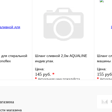
к
В наличии
Купить в 1 клик
В наличии
Купить
В корзину
В корзину
 для стиральной
Шланг сливной 2,0м AQUALINE
Шланг сл
noflex
индив.упак.
машины 
Цена:
Цена:
145 руб.
*
155 руб
*
*
Актуальную цену пожалуйста
Актуаль
Сравнение
уточните у менеджера
уточните 
к
В наличии
В избранное
Сравнение
В изб
Купить в 1 клик
Под заказ
Купить
агазина
В корзину
сти магазина