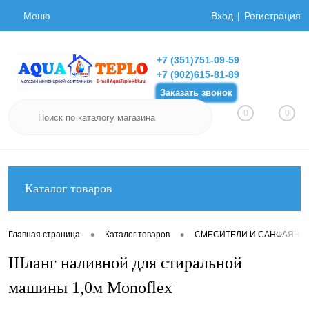
Меню
Вход
Регистрация
+7 (351)751-09-59
+7 (902)615-81-89
Заказать звонок
0
0
Каталог товаров
•
•
Главная страница
Каталог товаров
СМЕСИТЕЛИ И САНФАЯНС
Шланг наливной для стиральной
машины 1,0м Monoflex