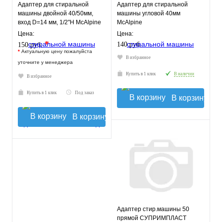
Адаптер для стиральной
Адаптер для стиральной
машины двойной 40/50мм,
машины угловой 40мм
вход D=14 мм, 1/2"Н McAlpine
McAlpine
WFH-C0N4050
Цена:
Цена:
*
140 руб.
150 руб.
*
Актуальную цену пожалуйста
В избранное
уточните у менеджера
Купить в 1 клик
В наличии
В избранное
Купить в 1 клик
Под заказ
В корзину
В корзину
Адаптер стир.машины 50
прямой СУПРИМПЛАСТ