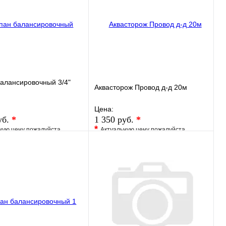
алансировочный 3/4"
Аквасторож Провод д-д 20м
Цена:
уб.
*
1 350 руб.
*
*
ную цену пожалуйста
Актуальную цену пожалуйста
у менеджера
уточните у менеджера
ранное
Сравнение
В избранное
Сравнение
 в 1 клик
Под заказ
Купить в 1 клик
Под заказ
В корзину
В корзину