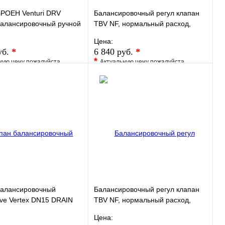
РОЕН Venturi DRV
Балансировочный регул клапан
балансировочный ручной
TBV NF, нормальный расход,
ной пропускной
внутренняя резьба G 1/2", DN15,
Цена:
сти резьбовой
PN16
уб.
*
6 840 руб.
*
*
ную цену пожалуйста
Актуальную цену пожалуйста
у менеджера
уточните у менеджера
ранное
Сравнение
В избранное
Сравнение
 в 1 клик
Под заказ
Купить в 1 клик
Под заказ
В корзину
В корзину
балансировочный
Балансировочный регул клапан
ve Vertex DN15 DRAIN
TBV NF, нормальный расход,
, с дренажем
внутренняя резьба G 3/4", DN20,
Цена:
.706
PN16