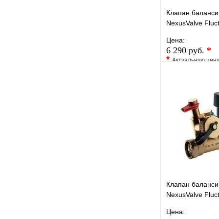
Клапан баланс
NexusValve Flu
Кvs 0,63, без д
Цена:
MN80597.401
6 290 руб.
*
*
Актуальную цен
уточните у менед
В избранное
Купить в 1 кли
Клапан баланс
NexusValve Flu
DN20H DRAIN Kv
Цена:
дренажем MN80