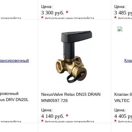
ренажа
Kvs 1,62, без дренажа
Цена:
Цена:
MN80597.441
3 300 руб.
*
3 485 р
*
*
у пожалуйста
Актуальную цену пожалуйста
Актуаль
жера
уточните у менеджера
уточните 
Сравнение
В избранное
Сравнение
В изб
к
Под заказ
Купить в 1 клик
Под заказ
Купить
В корзину
В корзину
ировочный
NexusValve Relax DN15 DRAIN
Клапан б
ctus DRV DN20L
MN80597.726
VALTEC
ренажа
Цена:
Цена:
4 140 руб.
*
4 405 р
*
*
у пожалуйста
Актуальную цену пожалуйста
Актуаль
жера
уточните у менеджера
уточните 