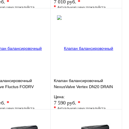
уб.
*
7 010 руб.
*
*
ную цену пожалуйста
Актуальную цену пожалуйста
у менеджера
уточните у менеджера
ранное
Сравнение
В избранное
Сравнение
 в 1 клик
Под заказ
Купить в 1 клик
Под заказ
В корзину
В корзину
балансировочный
Клапан балансировочный
ve Fluctus FODRV
NexusValve Vertex DN20 DRAIN
s 2,82, без дренажа
Kvs 4,4, с дренажем
Цена:
.405
MN80597.707
уб.
*
7 590 руб.
*
*
ную цену пожалуйста
Актуальную цену пожалуйста
у менеджера
уточните у менеджера
ранное
Сравнение
В избранное
Сравнение