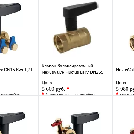
Сравнение
В избранное
Сравнение
В изб
к
Под заказ
Купить в 1 клик
Под заказ
Купить
В корзину
В корзину
Клапан балансировочный
ex DN15 Kvs 1,71
NexusVal
NexusValve Fluctus DRV DN25S
Kvs9,94, без дренажа
Цена:
Цена:
MN80597.445
5 660 руб.
*
5 980 р
*
*
у пожалуйста
Актуальную цену пожалуйста
Актуаль
жера
уточните у менеджера
уточните 
Сравнение
В избранное
Сравнение
В изб
к
Под заказ
Купить в 1 клик
Под заказ
Купить