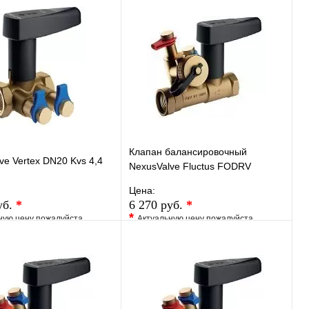
ранное
Сравнение
В избранное
Сравнение
 в 1 клик
Под заказ
Купить в 1 клик
Под заказ
В корзину
В корзину
Клапан балансировочный
ve Vertex DN20 Kvs 4,4
NexusValve Fluctus FODRV
DN15H DRAIN Кvs 2,49, c
Цена:
дренажем MN80597.533
уб.
*
6 270 руб.
*
*
ную цену пожалуйста
Актуальную цену пожалуйста
у менеджера
уточните у менеджера
ранное
Сравнение
В избранное
Сравнение
 в 1 клик
Под заказ
Купить в 1 клик
Под заказ