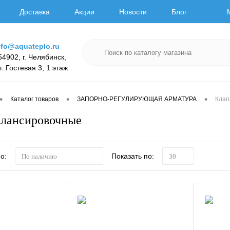
Доставка
Акции
Новости
Блог
nfo@aquateplo.ru
54902, г. Челябинск,
л. Гостевая 3, 1 этаж
•
•
•
Каталог товаров
ЗАПОРНО-РЕГУЛИРУЮЩАЯ АРМАТУРА
Клап
алансировочные
о:
Показать по:
По наличию
30