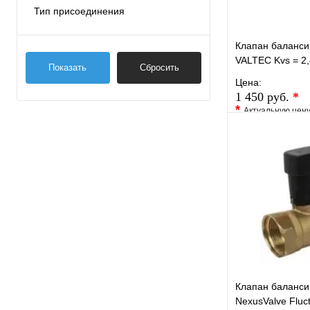
Тип присоединения
фланц.
Клапан баланси
внутренняя/внутренняя
VALTEC Kvs = 2,
резьба
Показать
Сбросить
Цена:
1 450 руб.
*
*
Актуальную цен
уточните у менед
В избранное
Купить в 1 кли
Клапан баланс
NexusValve Flu