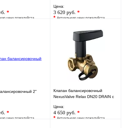
Kvs 4,81, без дренажа
Цена:
MN80597.444
уб.
*
3 620 руб.
*
*
ную цену пожалуйста
Актуальную цену пожалуйста
у менеджера
уточните у менеджера
ранное
Сравнение
В избранное
Сравнение
 в 1 клик
Под заказ
Купить в 1 клик
Под заказ
В корзину
В корзину
Клапан балансировочный
алансировочный 2"
NexusValve Relax DN20 DRAIN с
дренажем MN80597.727
Цена:
уб.
*
4 650 руб.
*
*
ную цену пожалуйста
Актуальную цену пожалуйста
у менеджера
уточните у менеджера