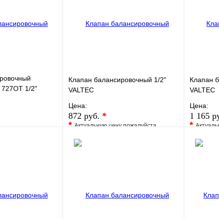
ировочный
Клапан балансировочный 1/2"
Клапан б
 727ОТ 1/2"
VALTEC
VALTEC
Kvs=3,91 PN20 BB
Цена:
Цена:
ей
872 руб.
*
1 165 р
*
*
Актуальную цену пожалуйста
Актуаль
Сравнение
уточните у менеджера
уточните 
к
В наличии
В избранное
Сравнение
В изб
Купить в 1 клик
Под заказ
Купить
В корзину
В корзину