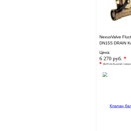
NexusValve Flu
DN15S DRAIN Кv
Цена:
6 270 руб.
*
*
Актуальную цен
уточните у менед
В избранное
Купить в 1 кли