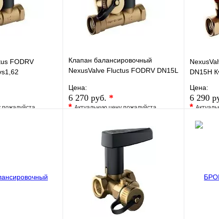
В корзину
В корзину
Клапан балансировочный
ctus FODRV
NexusVal
NexusValve Fluctus FODRV DN15L
s1,62
DN15H Кv
DRAIN Кvs 0,63, c дренажем
Цена:
Цена:
MN80597.531
6 270 руб.
*
6 290 р
*
*
у пожалуйста
Актуальную цену пожалуйста
Актуаль
жера
уточните у менеджера
уточните 
Сравнение
В избранное
Сравнение
В изб
к
Под заказ
Купить в 1 клик
Под заказ
Купить
В корзину
В корзину