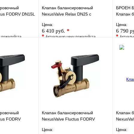
ировочный
Клапан балансировочный
БРОЕН Б
ctus FODRV DN15L
NexusValve Relax DN25 с
Клапан 
ренажа
дренажем MN80597.728
стандарт
Цена:
Цена:
способно
6 410 руб.
*
6 790 р
*
*
у пожалуйста
Актуальную цену пожалуйста
Актуаль
жера
уточните у менеджера
уточните 
Сравнение
В избранное
Сравнение
В изб
к
Под заказ
Купить в 1 клик
Под заказ
Купить
В корзину
В корзину
ировочный
Клапан балансировочный
Клапан 
ctus FODRV
NexusValve Fluctus FODRV
NexusVal
s 5,72, c
DN20S DRAIN Kvs 2,82, c
Kvs 1,71
Цена:
Цена:
597.536
дренажем MN80597.535
MN80597