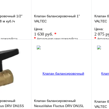
ровочный 1/2"
Клапан балансировочный 1"
Клапан б
8 м куб./ч
VALTEC
VALTEC
Цена:
Цена:
1 630 руб.
*
2 075 р
*
*
у пожалуйста
Актуальную цену пожалуйста
Актуаль
жера
уточните у менеджера
уточните 
Сравнение
В избранное
Сравнение
В изб
к
Под заказ
Купить в 1 клик
Под заказ
Купить
В корзину
В корзину
ировочный
Клапан балансировочный
Клапан б
ctus DRV DN15S
NexusValve Fluctus DRV DN15L
VALTEC