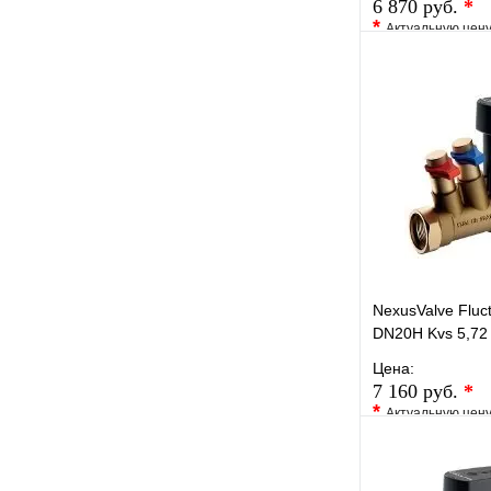
6 870 руб.
*
*
Актуальную цен
уточните у менед
В избранное
Купить в 1 кли
NexusValve Flu
DN20H Kvs 5,72
Цена:
7 160 руб.
*
*
Актуальную цен
уточните у менед
В избранное