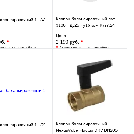
Клапан балансировочный лат
алансировочный 1 1/4"
3180Н Ду25 Ру16 м/м Kvs7.24
Веnarmo
Цена:
уб.
*
2 190 руб.
*
*
ную цену пожалуйста
Актуальную цену пожалуйста
у менеджера
уточните у менеджера
ранное
Сравнение
В избранное
Сравнение
 в 1 клик
Под заказ
Купить в 1 клик
Под заказ
В корзину
В корзину
Клапан балансировочный
алансировочный 1 1/2"
NexusValve Fluctus DRV DN20S