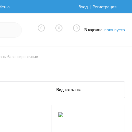
Меню
Вход
Регистрация
0
0
0
пока пусто
В корзине
аны балансировочные
Вид каталога: