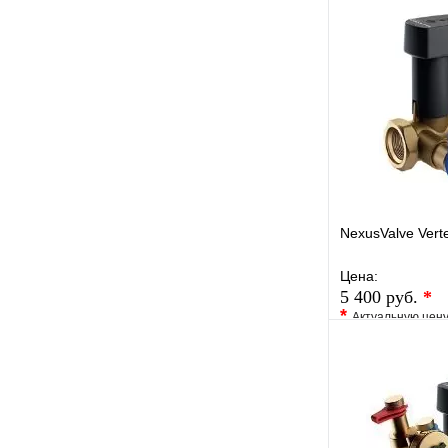
В избранное
Купить в 1 кли
NexusValve Vert
Цена:
5 400 руб.
*
*
Актуальную цен
уточните у менед
В избранное
Купить в 1 кли