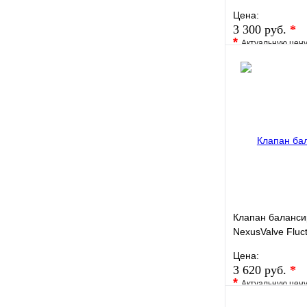
Kvs 2,11, без д
Цена:
MN80597.442
3 300 руб.
*
*
Актуальную цен
уточните у менед
В избранное
Купить в 1 кли
Клапан баланс
NexusValve Flu
Kvs 4,26, без д
Цена:
MN80597.443
3 620 руб.
*
*
Актуальную цен
уточните у менед