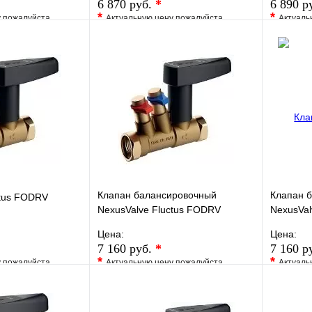
6 870 руб.
*
6 890 р
*
*
у пожалуйста
Актуальную цену пожалуйста
Актуаль
жера
уточните у менеджера
уточните 
Сравнение
В избранное
Сравнение
В изб
к
Под заказ
Купить в 1 клик
Под заказ
Купить
В корзину
В корзину
Клапан балансировочный
Клапан 
ctus FODRV
NexusValve Fluctus FODRV
NexusVal
DN20L, без дренажа
DN20S Kv
Цена:
Цена:
MN80597.404
MN80597
7 160 руб.
*
7 160 р
*
*
у пожалуйста
Актуальную цену пожалуйста
Актуаль
жера
уточните у менеджера
уточните 
Сравнение
В избранное
Сравнение
В изб