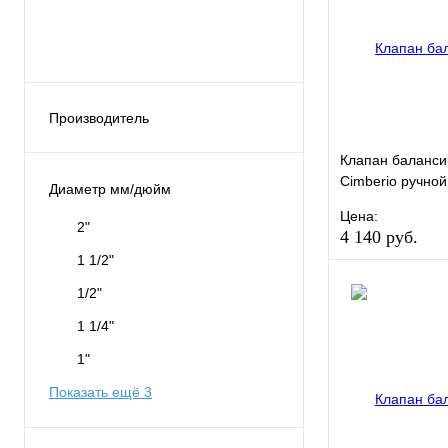
Производитель
0
Клапан баланс
Ballorex
Cimberio ручной
Диаметр мм/дюйм
обычн. латунь 
BROEN
Цена:
без изм. ниппел
2"
4 140 руб.
Cimberio
1 1/2"
Danfoss
В избранное
1/2"
Показать ещё 7
Купить в 1 кли
1 1/4"
1"
Показать ещё 3