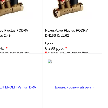
В корзину
В корзину
ve Fluctus FODRV
NexusValve Fluctus FODRV
s 2,49
DN15S Кvs1,62
Цена:
уб.
*
6 290 руб.
*
*
ную цену пожалуйста
Актуальную цену пожалуйста
у менеджера
уточните у менеджера
ранное
Сравнение
В избранное
Сравнение
 в 1 клик
Под заказ
Купить в 1 клик
Под заказ
В корзину
В корзину