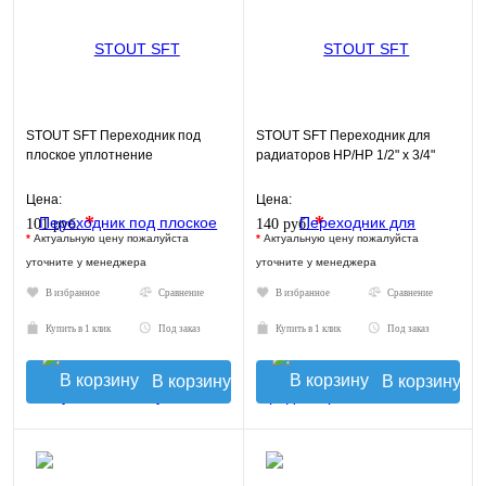
STOUT SFT Переходник под
STOUT SFT Переходник для
плоское уплотнение
радиаторов НР/НР 1/2" х 3/4"
Цена:
Цена:
*
*
101 руб.
140 руб.
*
Актуальную цену пожалуйста
*
Актуальную цену пожалуйста
уточните у менеджера
уточните у менеджера
В избранное
Сравнение
В избранное
Сравнение
Купить в 1 клик
Под заказ
Купить в 1 клик
Под заказ
В корзину
В корзину