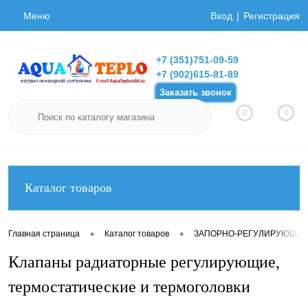
Меню
Вход
Регистрация
+7 (351)751-09-59
+7 (902)615-81-89
Заказать звонок
0
0
Каталог товаров
•
•
Главная страница
Каталог товаров
ЗАПОРНО-РЕГУЛИРУЮЩАЯ
Клапаны радиаторные регулирующие,
термостатические и термоголовки