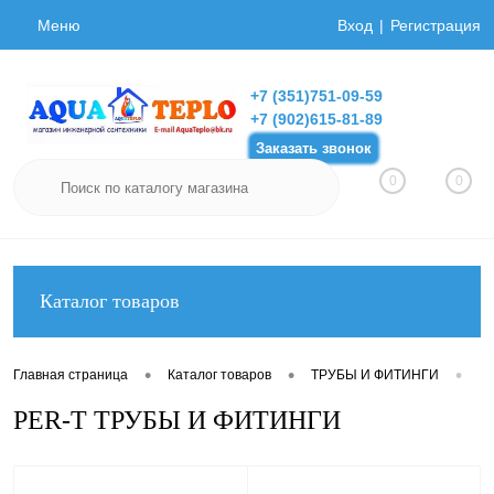
Меню
Вход
Регистрация
+7 (351)751-09-59
+7 (902)615-81-89
Заказать звонок
0
0
Каталог товаров
•
•
•
Главная страница
Каталог товаров
ТРУБЫ И ФИТИНГИ
P
PER-T ТРУБЫ И ФИТИНГИ