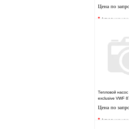
Цена по запр
*
Актуальную цен
уточните у менед
В избранное
Купить в 1 кли
Запро
Тепловой насос
exclusive VWF 8
Цена по запр
*
Актуальную цен
уточните у менед