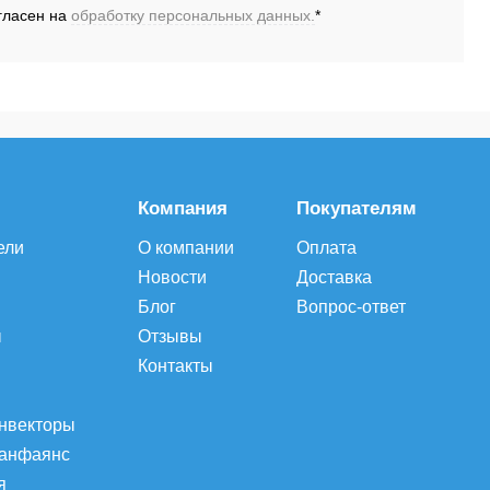
гласен на
обработку персональных данных.
*
Запросить цену
Запросить цену
Компания
Покупателям
ели
О компании
Оплата
Новости
Доставка
Блог
Вопрос-ответ
ы
Отзывы
Контакты
онвекторы
санфаянс
я