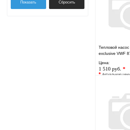
Показать
Сбросить
Тепловой насос
exclusive VWF 8
Цена:
1 510 руб.
*
*
Актуальную цен
уточните у менед
В избранное
Купить в 1 кли