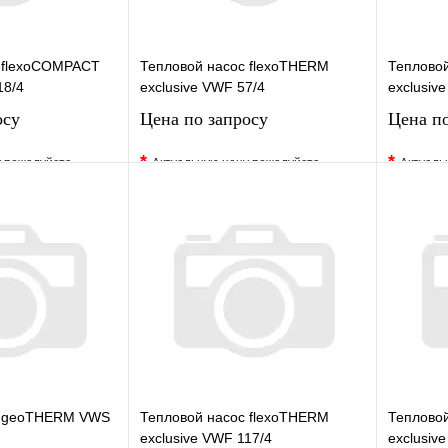
 flexoCOMPACT
Тепловой насос flexoTHERM
Теплово
18/4
exclusive VWF 57/4
exclusiv
осу
Цена по запросу
Цена по
*
*
у пожалуйста
Актуальную цену пожалуйста
Актуаль
жера
уточните у менеджера
уточните 
Сравнение
В избранное
Сравнение
В изб
к
Под заказ
Купить в 1 клик
Под заказ
Купить
сить цену
Запросить цену
с geoTHERM VWS
Тепловой насос flexoTHERM
Теплово
exclusive VWF 117/4
exclusiv