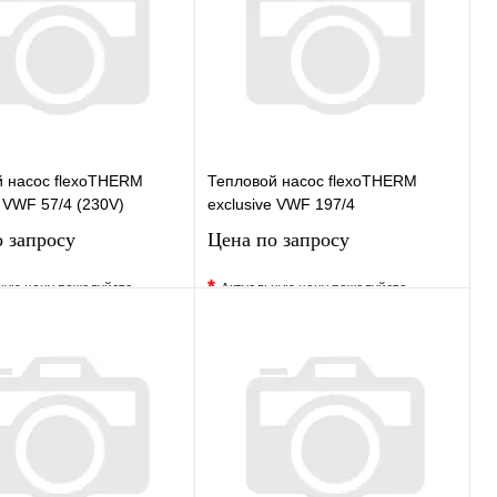
 насос flexoTHERM
Тепловой насос flexoTHERM
e VWF 57/4 (230V)
exclusive VWF 197/4
 запросу
Цена по запросу
*
ную цену пожалуйста
Актуальную цену пожалуйста
у менеджера
уточните у менеджера
ранное
Сравнение
В избранное
Сравнение
 в 1 клик
Под заказ
Купить в 1 клик
Под заказ
Запросить цену
Запросить цену