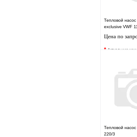
Тепловой насос
exclusive VWF 1
Цена по запр
*
Актуальную цен
уточните у менед
В избранное
Купить в 1 кли
Запро
Тепловой насо
220/3