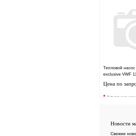
В избранное
Купить в 1 кли
Запро
Тепловой насос
exclusive VWF 1
Цена по запр
*
Актуальную цен
уточните у менед
В избранное
Купить в 1 кли
Новости м
Свежие ново