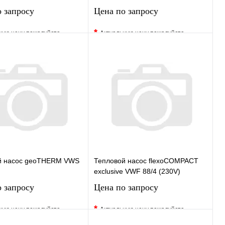
 запросу
Цена по запросу
*
ную цену пожалуйста
Актуальную цену пожалуйста
у менеджера
уточните у менеджера
ранное
Сравнение
В избранное
Сравнение
 в 1 клик
Под заказ
Купить в 1 клик
Под заказ
Запросить цену
Запросить цену
й насос geoTHERM VWS
Тепловой насос flexoCOMPACT
exclusive VWF 88/4 (230V)
 запросу
Цена по запросу
*
ную цену пожалуйста
Актуальную цену пожалуйста
у менеджера
уточните у менеджера