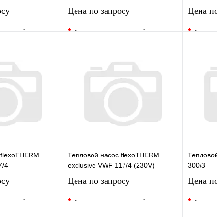
осу
Цена по запросу
Цена по
*
*
у пожалуйста
Актуальную цену пожалуйста
Актуаль
жера
уточните у менеджера
уточните 
Сравнение
В избранное
Сравнение
В изб
к
Под заказ
Купить в 1 клик
Под заказ
Купить
сить цену
Запросить цену
 flexoTHERM
Тепловой насос flexoTHERM
Теплово
7/4
exclusive VWF 117/4 (230V)
300/3
осу
Цена по запросу
Цена по
*
*
у пожалуйста
Актуальную цену пожалуйста
Актуаль
жера
уточните у менеджера
уточните 