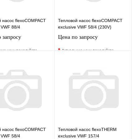
й насос flexoCOMPACT
Тепловой насос flexoCOMPACT
e VWF 88/4
exclusive VWF 58/4 (230V)
 запросу
Цена по запросу
*
ную цену пожалуйста
Актуальную цену пожалуйста
у менеджера
уточните у менеджера
ранное
Сравнение
В избранное
Сравнение
 в 1 клик
Под заказ
Купить в 1 клик
Под заказ
Запросить цену
Запросить цену
й насос flexoCOMPACT
Тепловой насос flexoTHERM
e VWF 58/4
exclusive VWF 157/4