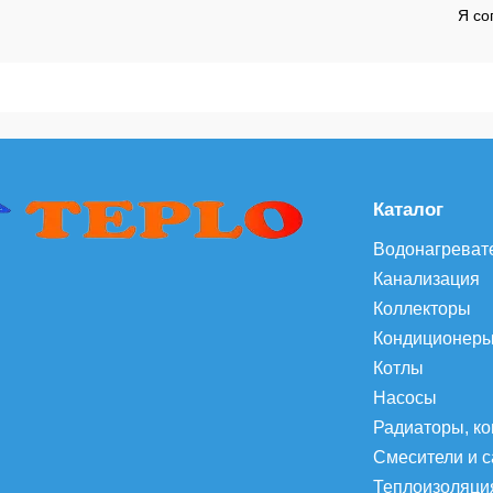
Я со
сить цену
Запросить цену
Каталог
Водонагреват
Канализация
Коллекторы
Кондиционер
Котлы
Насосы
Радиаторы, к
Смесители и 
Теплоизоляци