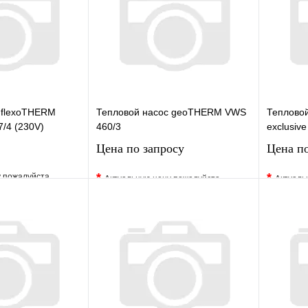
 flexoTHERM
Тепловой насос geoTHERM VWS
Тепловой
7/4 (230V)
460/3
exclusiv
Цена по запросу
Цена по
*
*
у пожалуйста
Актуальную цену пожалуйста
Актуаль
жера
уточните у менеджера
уточните 
Сравнение
В избранное
Сравнение
В изб
к
Под заказ
Купить в 1 клик
Под заказ
Купить
В корзину
Запросить цену