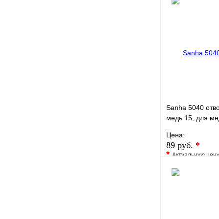
В избранное
Купить в 1 кли
Sanha 5040 отв
медь 15, для ме
пайку
Цена:
89 руб.
*
*
Актуальную цен
уточните у менед
В избранное
Купить в 1 кли