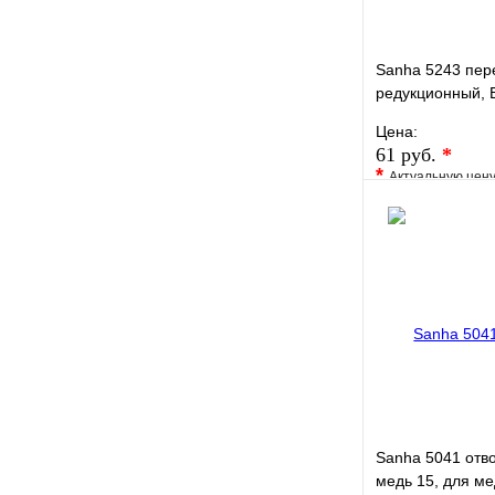
Sanha 5243 пер
редукционный, 
медь18ax15, дл
Цена:
под пайку
61 руб.
*
*
Актуальную цен
уточните у менед
В избранное
Купить в 1 кли
Sanha 5041 отв
медь 15, для ме