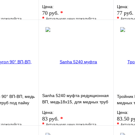
под пайку
Цена:
Цена:
70 руб.
*
77 руб.
*
*
у пожалуйста
Актуальную цену пожалуйста
Актуаль
жера
уточните у менеджера
уточните 
Сравнение
В избранное
Сравнение
В изб
к
Под заказ
Купить в 1 клик
Под заказ
Купить
В корзину
В корзину
Sanha 5240 муфта редукционная
 90° ВП-ВП, медь
Тройник 
ВП, медь18x15, для медных труб
труб под пайку
медных т
под пайку
Цена:
Цена:
83 руб.
*
83.50 р
*
*
у пожалуйста
Актуальную цену пожалуйста
Актуаль
жера
уточните у менеджера
уточните 