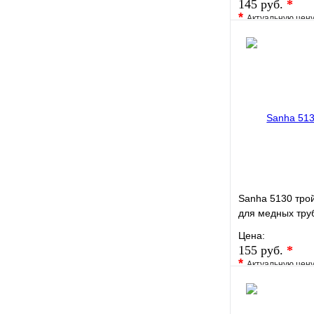
145 руб.
*
*
Актуальную цен
уточните у менед
В избранное
Купить в 1 кли
Sanha 5130 трой
для медных тру
Цена:
155 руб.
*
*
Актуальную цен
уточните у менед
В избранное