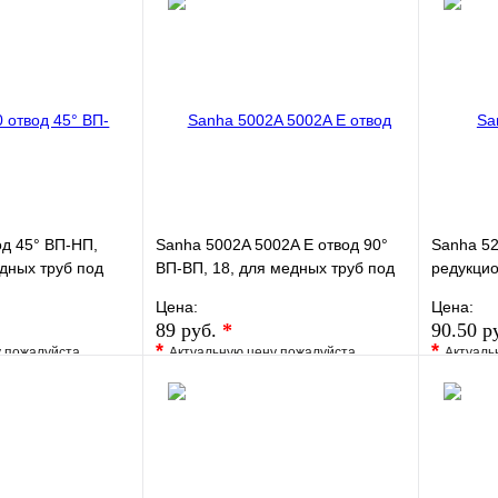
Сравнение
В избранное
Сравнение
В изб
к
Под заказ
Купить в 1 клик
Под заказ
Купить
В корзину
В корзину
од 45° ВП-НП,
Sanha 5002A 5002A E отвод 90°
Sanha 52
дных труб под
ВП-ВП, 18, для медных труб под
редукцио
пайку
медь22ax
Цена:
Цена:
под пайк
89 руб.
*
90.50 р
*
*
у пожалуйста
Актуальную цену пожалуйста
Актуаль
жера
уточните у менеджера
уточните 
Сравнение
В избранное
Сравнение
В изб
к
Под заказ
Купить в 1 клик
Под заказ
Купить