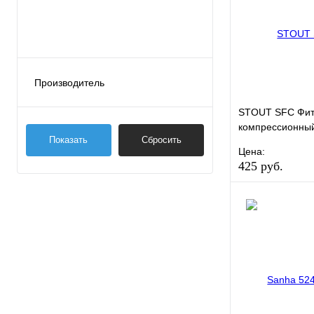
Производитель
Sanha
STOUT SFC Фит
STOUT
компрессионны
Показать
Сбросить
труб 15x3/4
Viega
Цена:
425 руб.
Wieland
В избранное
Купить в 1 кли