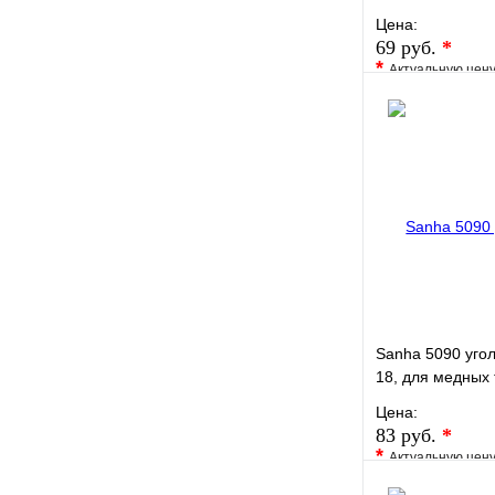
пайку
Цена:
69 руб.
*
*
Актуальную цен
уточните у менед
В избранное
Купить в 1 кли
Sanha 5090 угол
18, для медных 
Цена:
83 руб.
*
*
Актуальную цен
уточните у менед