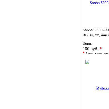
Sanha 5002A 50
ВП-ВП, 22, для 
пайку
Цена:
100 руб.
*
*
Актуальную цен
уточните у менед
В избранное
Купить в 1 кли