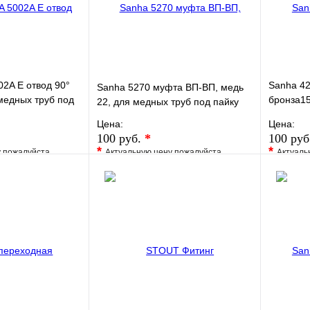
В корзину
В корзину
02A E отвод 90°
Sanha 42
Sanha 5270 муфта ВП-ВП, медь
медных труб под
бронза15
22, для медных труб под пайку
под пайк
Цена:
Цена:
100 руб.
*
100 руб
*
*
у пожалуйста
Актуальную цену пожалуйста
Актуаль
жера
уточните у менеджера
уточните 
Сравнение
В избранное
Сравнение
В изб
к
Под заказ
Купить в 1 клик
Под заказ
Купить
В корзину
В корзину