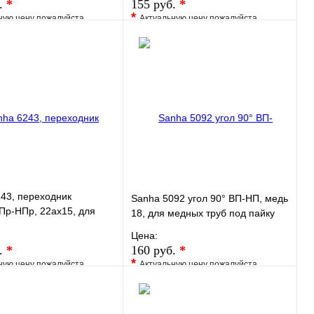
.
*
155 руб.
*
*
ную цену пожалуйста
Актуальную цену пожалуйста
у менеджера
уточните у менеджера
ранное
Сравнение
В избранное
Сравнение
 в 1 клик
Под заказ
Купить в 1 клик
Под заказ
В корзину
В корзину
43, переходник
Sanha 5092 угол 90° ВП-НП, медь
Пр-НПр, 22ax15, для
18, для медных труб под пайку
руб прессовой
Цена:
.
*
160 руб.
*
*
ную цену пожалуйста
Актуальную цену пожалуйста
у менеджера
уточните у менеджера
ранное
Сравнение
В избранное
Сравнение