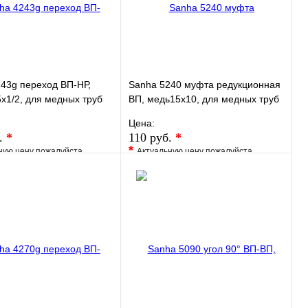
В корзину
В корзину
43g переход ВП-НР,
Sanha 5240 муфта редукционная
x1/2, для медных труб
ВП, медь15x10, для медных труб
у
под пайку
Цена:
.
*
110 руб.
*
*
ную цену пожалуйста
Актуальную цену пожалуйста
у менеджера
уточните у менеджера
ранное
Сравнение
В избранное
Сравнение
 в 1 клик
Под заказ
Купить в 1 клик
Под заказ
В корзину
В корзину