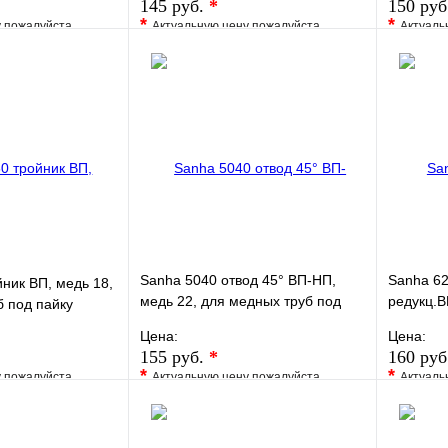
145 руб.
*
150 руб
*
*
у пожалуйста
Актуальную цену пожалуйста
Актуаль
жера
уточните у менеджера
уточните 
Сравнение
В избранное
Сравнение
В изб
к
Под заказ
Купить в 1 клик
Под заказ
Купить
В корзину
В корзину
Sanha 5040 отвод 45° ВП-НП,
Sanha 62
ник ВП, медь 18,
медь 22, для медных труб под
редукц.В
б под пайку
пайку
медных т
Цена:
Цена:
155 руб.
*
160 руб
*
*
у пожалуйста
Актуальную цену пожалуйста
Актуаль
жера
уточните у менеджера
уточните 
Сравнение
В избранное
Сравнение
В изб