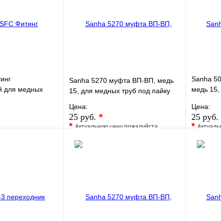
инг
Sanha 50
Sanha 5270 муфта ВП-ВП, медь
й для медных
медь 15,
15, для медных труб под пайку
пайку
Цена:
Цена:
25 руб.
*
25 руб.
*
*
Актуальную цену пожалуйста
Актуаль
Сравнение
уточните у менеджера
уточните 
к
В наличии
В избранное
Сравнение
В изб
Купить в 1 клик
Под заказ
Купить
В корзину
В корзину