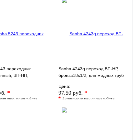
ранное
Сравнение
В избранное
Сравнение
 в 1 клик
Под заказ
Купить в 1 клик
Под заказ
В корзину
В корзину
43 переходник
Sanha 4243g переход ВП-НР,
нный, ВП-НП,
бронза18x1/2, для медных труб
15, для медных труб
под пайку
Цена:
у
уб.
*
97.50 руб.
*
*
ную цену пожалуйста
Актуальную цену пожалуйста
у менеджера
уточните у менеджера
ранное
Сравнение
В избранное
Сравнение
 в 1 клик
Под заказ
Купить в 1 клик
Под заказ