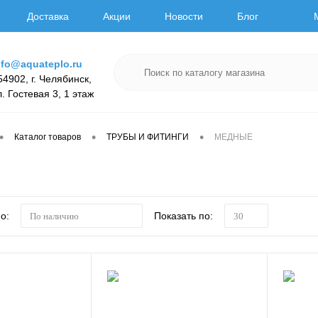
Доставка
Акции
Новости
Блог
nfo@aquateplo.ru
54902, г. Челябинск,
л. Гостевая 3, 1 этаж
•
•
•
Каталог товаров
ТРУБЫ И ФИТИНГИ
МЕДНЫЕ
о:
Показать по:
По наличию
30