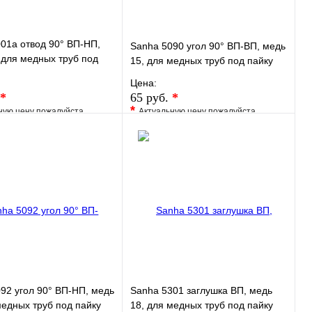
01a отвод 90° ВП-НП,
Sanha 5090 угол 90° ВП-ВП, медь
 для медных труб под
15, для медных труб под пайку
Цена:
*
65 руб.
*
*
ную цену пожалуйста
Актуальную цену пожалуйста
у менеджера
уточните у менеджера
ранное
Сравнение
В избранное
Сравнение
 в 1 клик
Под заказ
Купить в 1 клик
Под заказ
В корзину
В корзину
92 угол 90° ВП-НП, медь
Sanha 5301 заглушка ВП, медь
медных труб под пайку
18, для медных труб под пайку