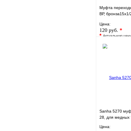
Муфта переходн
ВР, бронза15x1/
труб под пайку
Цена:
120 руб.
*
*
Актуальную цен
уточните у менед
В избранное
Купить в 1 кли
Sanha 5270 муф
28, для медных 
Цена: