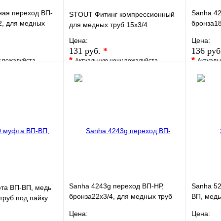
ая переход ВП-
Sanha 42
STOUT Фитинг компрессионный
2, для медных
бронза18
для медных труб 15x3/4
под пайк
Цена:
Цена:
131 руб.
*
136 руб
*
*
у пожалуйста
Актуальную цену пожалуйста
Актуаль
жера
уточните у менеджера
уточните 
Сравнение
В избранное
Сравнение
В изб
к
Под заказ
Купить в 1 клик
Под заказ
Купить
В корзину
В корзину
Sanha 4243g переход ВП-НР,
Sanha 5
та ВП-ВП, медь
бронза22x3/4, для медных труб
ВП, медь
труб под пайку
под пайку
под пайк
Цена:
Цена: