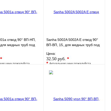
01a отвод 90° ВП-НП,
Sanha 5002A 5002A E отвод 90°
 для медных труб под
ВП-ВП, 15, для медных труб под
пайку
Цена:
*
32.50 руб.
*
*
ную цену пожалуйста
Актуальную цену пожалуйста
у менеджера
уточните у менеджера
ранное
Сравнение
В избранное
Сравнение
 в 1 клик
Под заказ
Купить в 1 клик
Под заказ
В корзину
В корзину