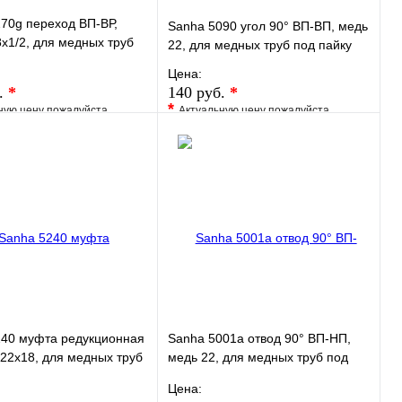
70g переход ВП-ВР,
Sanha 5090 угол 90° ВП-ВП, медь
x1/2, для медных труб
22, для медных труб под пайку
у
Цена:
.
*
140 руб.
*
*
ную цену пожалуйста
Актуальную цену пожалуйста
у менеджера
уточните у менеджера
ранное
Сравнение
В избранное
Сравнение
 в 1 клик
Под заказ
Купить в 1 клик
Под заказ
В корзину
В корзину
240 муфта редукционная
Sanha 5001a отвод 90° ВП-НП,
22x18, для медных труб
медь 22, для медных труб под
у
пайку
Цена: