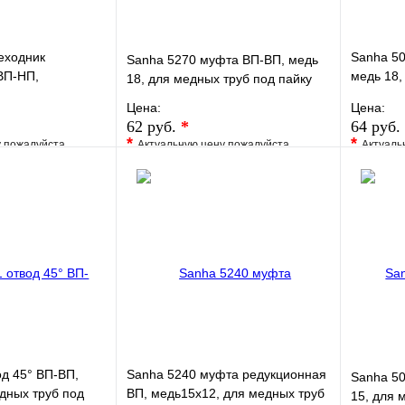
еходник
Sanha 50
Sanha 5270 муфта ВП-ВП, медь
ВП-НП,
медь 18,
18, для медных труб под пайку
я медных труб
пайку
Цена:
Цена:
62 руб.
*
64 руб.
*
*
у пожалуйста
Актуальную цену пожалуйста
Актуаль
жера
уточните у менеджера
уточните 
Сравнение
В избранное
Сравнение
В изб
к
Под заказ
Купить в 1 клик
Под заказ
Купить
В корзину
В корзину
од 45° ВП-ВП,
Sanha 5240 муфта редукционная
Sanha 50
дных труб под
ВП, медь15x12, для медных труб
15, для 