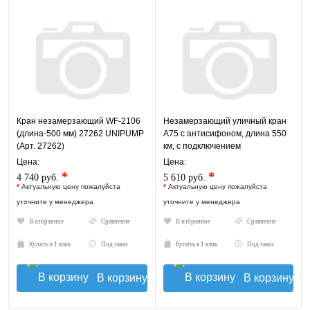
Кран незамерзающий WF-2106
Незамерзающий уличный кран
(длина-500 мм) 27262 UNIPUMP
А75 с антисифоном, длина 550
(Арт. 27262)
км, с подключением
1/2ВР(3/4НР) : A75M22-RUS
Цена:
Цена:
*
*
4 740 руб.
5 610 руб.
*
Актуальную цену пожалуйста
*
Актуальную цену пожалуйста
уточните у менеджера
уточните у менеджера
В избранное
Сравнение
В избранное
Сравнение
Купить в 1 клик
Под заказ
Купить в 1 клик
Под заказ
В корзину
В корзину