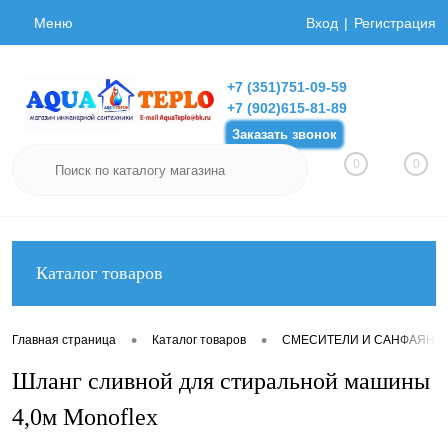
Меню
Вход
Регистрация
+7 (351)751-09-59
+7 (902)615-81-89
Заказать звонок
0
0
Каталог товаров
•
•
Главная страница
Каталог товаров
СМЕСИТЕЛИ И САНФАЯНС
Шланг сливной для стиральной машины
4,0м Monoflex