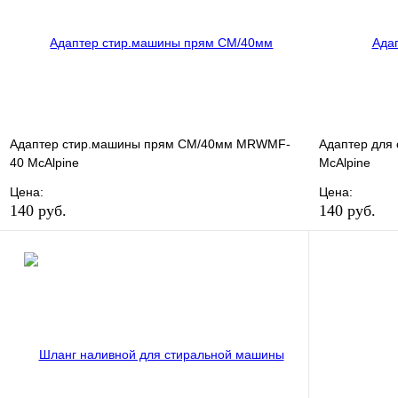
В корзину
Адаптер стир.машины прям СМ/40мм MRWMF-
Адаптер для
40 McAlpine
McAlpine
Цена:
Цена:
140 руб.
140 руб.
В избранное
Сравнение
В избранно
Купить в 1 клик
В наличии
Купить в 1 
В корзину