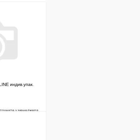
INE индив.упак.
уточните у менеджера
Сравнение
Под заказ