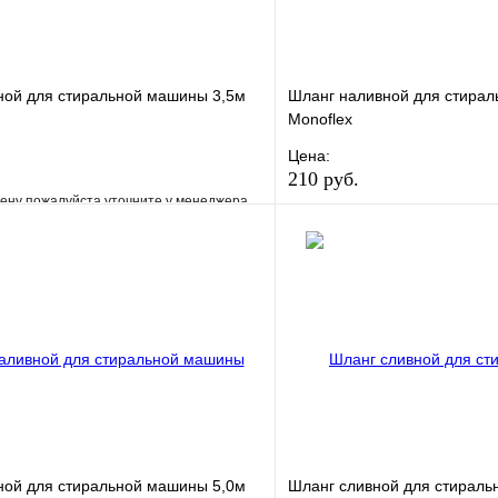
ной для стиральной машины 3,5м
Шланг наливной для стира
Monoflex
Цена:
210 руб.
ену пожалуйста уточните у менеджера
В избранное
е
Сравнение
Купить в 1 клик
клик
Под заказ
В корзину
ной для стиральной машины 5,0м
Шланг сливной для стираль