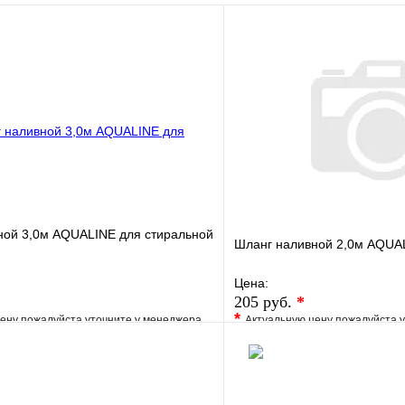
ной 3,0м AQUALINE для стиральной
Шланг наливной 2,0м AQUAL
Цена:
205 руб.
*
*
ену пожалуйста уточните у менеджера
Актуальную цену пожалуйста 
е
Сравнение
В избранное
клик
Под заказ
Купить в 1 клик