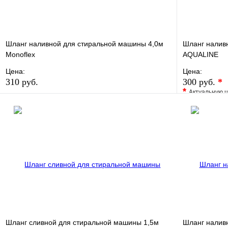
Шланг наливной для стиральной машины 4,0м
Шланг налив
Monoflex
AQUALINE
Цена:
Цена:
310 руб.
300 руб.
*
*
Актуальную ц
В избранное
Сравнение
В избранно
Купить в 1 клик
В наличии
Купить в 1 
В корзину
Шланг сливной для стиральной машины 1,5м
Шланг налив