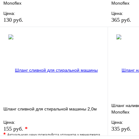
Monoflex
Monoflex
Цена:
Цена:
130 руб.
365 руб.
В избранное
Сравнение
В избранно
Купить в 1 клик
В наличии
Купить в 1 
В корзину
Шланг налив
Шланг сливной для стиральной машины 2,0м
Monoflex
Цена:
Цена:
155 руб.
*
335 руб.
*
Актуальную цену пожалуйста уточните у менеджера