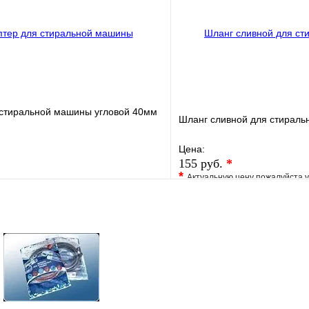
В корзину
 стиральной машины угловой 40мм
Шланг сливной для стираль
Цена:
155 руб.
*
*
Актуальную цену пожалуйста 
е
Сравнение
В избранное
клик
В наличии
Купить в 1 клик
В корзину