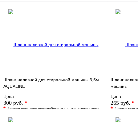
Шланг наливной для стиральной машины 3,5м
Шланг налив
AQUALINE
машины
Цена:
Цена:
300 руб.
*
265 руб.
*
*
*
Актуальную цену пожалуйста уточните у менеджера
Актуальную ц
В избранное
Сравнение
В избранно
Купить в 1 клик
Под заказ
Купить в 1 