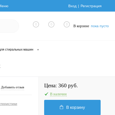
Меню
Вход
Регистрация
0
0
0
пока пусто
В корзине
•
для стиральных машин
x
Цена:
360 руб.
Добавить отзыв
В наличии
ктеристики
В корзину