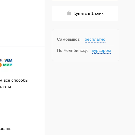
Купить в 1 клик
Самовывоз:
бесплатно
По Челябинску:
курьером
Принимаем заказы на сайте
 все способы
Про
круглосуточно
платы
машин.