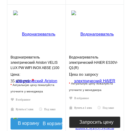
Водонагреватель
Водонагреватель
электрический Ariston VELIS
электрический HAIER ES30V-
LUX PW WIFI INOX ABSE (100
Q1(R)
л.) настенный, нерж. сталь,
Цена по запросу
Цена:
*
35 490 руб.
*
Актуальную цену пожалуйста
*
Актуальную цену пожалуйста
уточните у менеджера
уточните у менеджера
В избранное
В избранное
Купить в 1 клик
Под заказ
Купить в 1 клик
Под заказ
Запросить цену
В корзину