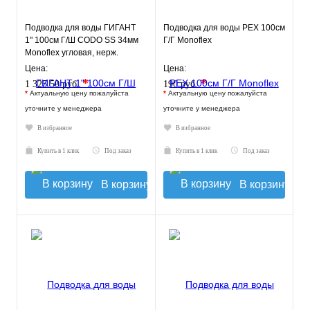
Подводка для воды ГИГАНТ
Подводка для воды РЕХ 100см
1" 100см Г/Ш CODO SS 34мм
Г/Г Monoflex
Monoflex угловая, нерж.
оплетка
Цена:
Цена:
*
*
1 325.50 руб.
190 руб.
*
Актуальную цену пожалуйста
*
Актуальную цену пожалуйста
уточните у менеджера
уточните у менеджера
В избранное
В избранное
Купить в 1 клик
Под заказ
Купить в 1 клик
Под заказ
В корзину
В корзину