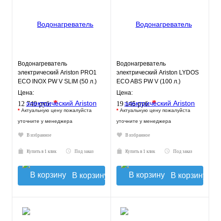
Водонагреватель
Водонагреватель
электрический Ariston PRO1
электрический Ariston LYDOS
ECO INOX PW V SLIM (50 л.)
ECO ABS PW V (100 л.)
настенный, нерж. сталь, ТЭН
настенный, ТЭН 2,5 кВт.
Цена:
Цена:
2
*
*
12 749 руб.
19 145 руб.
*
Актуальную цену пожалуйста
*
Актуальную цену пожалуйста
уточните у менеджера
уточните у менеджера
В избранное
В избранное
Купить в 1 клик
Под заказ
Купить в 1 клик
Под заказ
В корзину
В корзину