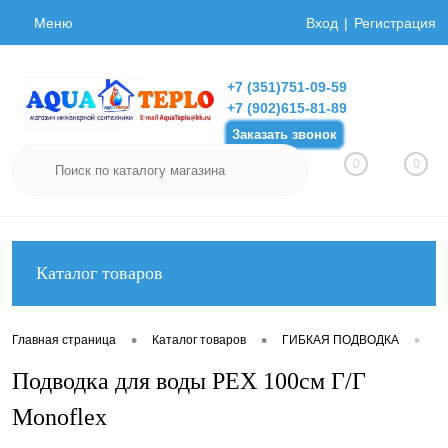
Меню
Вход
Регистрация
+7 (351)751-09-59
+7 (902)615-81-89
Заказать звонок
0
0
Каталог товаров
•
•
•
Главная страница
Каталог товаров
ГИБКАЯ ПОДВОДКА
Ги
Подводка для воды РЕХ 100см Г/Г
Monoflex