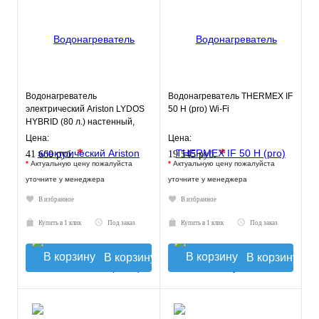
Водонагреватель
Водонагреватель THERMEX IF
электрический Ariston LYDOS
50 H (pro) Wi-Fi
HYBRID (80 л.) настенный,
ТЭН 1,2 кВт.
Цена:
Цена:
*
*
41 660 руб.
19 545 руб.
*
Актуальную цену пожалуйста
*
Актуальную цену пожалуйста
уточните у менеджера
уточните у менеджера
В избранное
В избранное
Купить в 1 клик
Под заказ
Купить в 1 клик
Под заказ
В корзину
В корзину