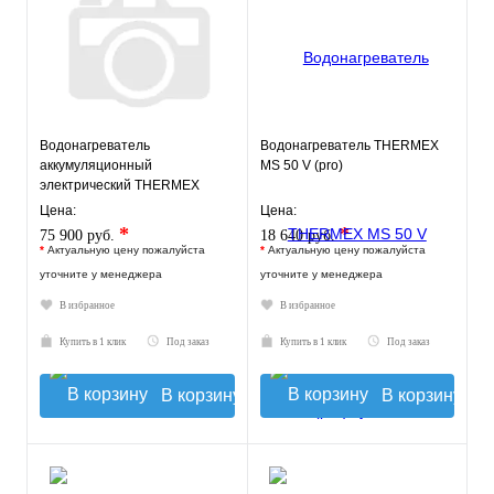
Водонагреватель
Водонагреватель THERMEX
аккумуляционный
MS 50 V (pro)
электрический THERMEX
Kelpie 300 F
Цена:
Цена:
*
*
75 900 руб.
18 640 руб.
*
Актуальную цену пожалуйста
*
Актуальную цену пожалуйста
уточните у менеджера
уточните у менеджера
В избранное
В избранное
Купить в 1 клик
Под заказ
Купить в 1 клик
Под заказ
В корзину
В корзину