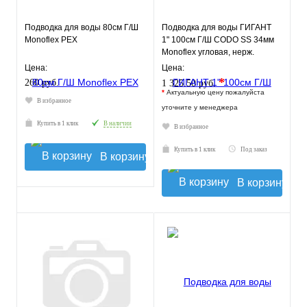
Подводка для воды 80см Г/Ш
Подводка для воды ГИГАНТ
Monoflex РЕХ
1" 100см Г/Ш CODO SS 34мм
Monoflex угловая, нерж.
оплетка
Цена:
Цена:
*
260 руб.
1 325.50 руб.
*
Актуальную цену пожалуйста
В избранное
уточните у менеджера
Купить в 1 клик
В наличии
В избранное
Купить в 1 клик
Под заказ
В корзину
В корзину