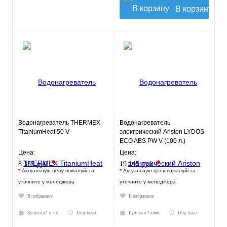
В корзину
Водонагреватель THERMEX
Водонагреватель
TitaniumHeat 50 V
электрический Ariston LYDOS
ECO ABS PW V (100 л.)
настенный, ТЭН 2,5 кВт.
Цена:
Цена:
*
*
8 355 руб.
19 145 руб.
*
Актуальную цену пожалуйста
*
Актуальную цену пожалуйста
уточните у менеджера
уточните у менеджера
В избранное
В избранное
Купить в 1 клик
Под заказ
Купить в 1 клик
Под заказ