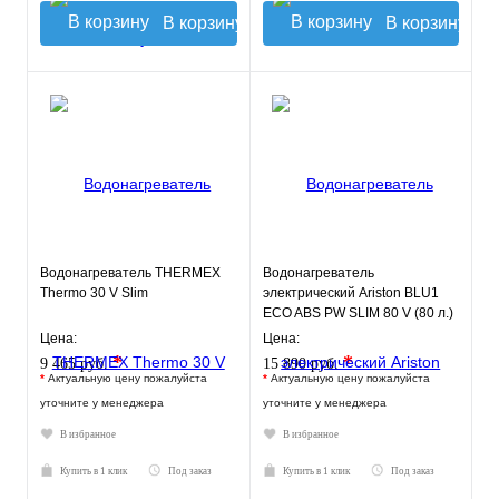
В корзину
В корзину
Водонагреватель THERMEX
Водонагреватель
Thermo 30 V Slim
электрический Ariston BLU1
ECO ABS PW SLIM 80 V (80 л.)
настенный, ТЭН 2,5 кВт.
Цена:
Цена:
*
*
9 465 руб.
15 890 руб.
*
Актуальную цену пожалуйста
*
Актуальную цену пожалуйста
уточните у менеджера
уточните у менеджера
В избранное
В избранное
Купить в 1 клик
Под заказ
Купить в 1 клик
Под заказ