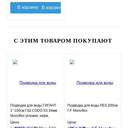
В корзину
С ЭТИМ ТОВАРОМ ПОКУПАЮТ
Подводка для воды ГИГАНТ
Подводка для воды РЕХ 200см
1" 100см Г/Ш CODO SS 34мм
Г/Г Monoflex
Monoflex угловая, нерж.
оплетка
Цена:
Цена: