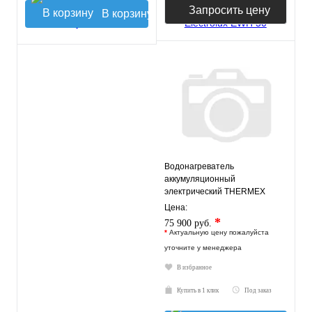
Запросить цену
В корзину
Водонагреватель
аккумуляционный
электрический THERMEX
Kelpie 300 F
Цена:
*
75 900 руб.
*
Актуальную цену пожалуйста
уточните у менеджера
В избранное
Купить в 1 клик
Под заказ