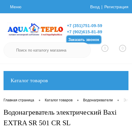
Меню
Вход
Регистрация
+7 (351)751-09-59
+7 (902)615-81-89
Заказать звонок
0
0
Каталог товаров
•
•
•
Главная страница
Каталог товаров
Водонагреватели
Элек
Водонагреватель электрический Baxi
EXTRA SR 501 CR SL