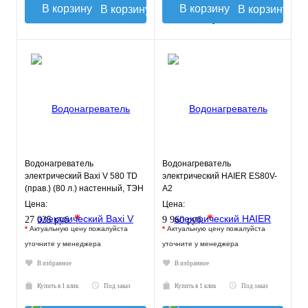
В корзину
В корзину
Водонагреватель
Водонагреватель
электрический Baxi V 580 TD
электрический HAIER ES80V-
(прав.) (80 л.) настенный, ТЭН
A2
1,5 кВт.
Цена:
Цена:
*
*
27 035 руб.
9 960 руб.
*
Актуальную цену пожалуйста
*
Актуальную цену пожалуйста
уточните у менеджера
уточните у менеджера
В избранное
В избранное
Купить в 1 клик
Под заказ
Купить в 1 клик
Под заказ