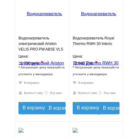
Водонагреватель
Водонагреватель Royal
электрический Ariston
Thermo RWH 30 Interio
VELIS PRO PW ABSE VLS
(50 л.) настенный, ТЭН 2,5
Цена:
Цена:
кВт.
*
*
21 790 руб.
12 940 руб.
*
Актуальную цену пожалуйста
*
Актуальную цену пожалуйста
уточните у менеджера
уточните у менеджера
В избранное
В избранное
Купить в 1 клик
Под заказ
Купить в 1 клик
Под заказ
В корзину
В корзину