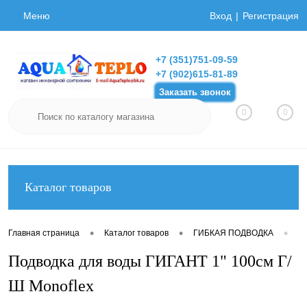
Меню
Вход
Регистрация
+7 (351)751-09-59
+7 (902)615-81-89
Заказать звонок
0
0
Каталог товаров
•
•
•
Главная страница
Каталог товаров
ГИБКАЯ ПОДВОДКА
Ги
Подводка для воды ГИГАНТ 1" 100см Г/
Ш Monoflex