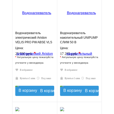
Водонагреватель
Водонагреватель
электрический Ariston
накопительный UNIPUMP
VELIS PRO PW ABSE VLS
СЛИМ 50 В
(80 л.) настенный, ТЭН 2,5
Цена:
Цена:
кВт.
*
*
25 590 руб.
17 285 руб.
*
Актуальную цену пожалуйста
*
Актуальную цену пожалуйста
уточните у менеджера
уточните у менеджера
В избранное
В избранное
Купить в 1 клик
Под заказ
Купить в 1 клик
Под заказ
В корзину
В корзину