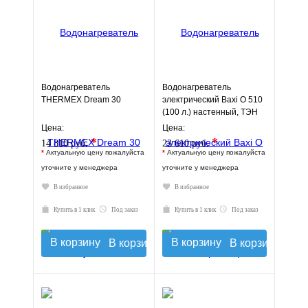
Водонагреватель
Водонагреватель
THERMEX Dream 30
электрический Baxi O 510
(100 л.) настенный, ТЭН
1,5 кВт.
Цена:
Цена:
*
*
14 810 руб.
23 610 руб.
*
Актуальную цену пожалуйста
*
Актуальную цену пожалуйста
уточните у менеджера
уточните у менеджера
В избранное
В избранное
Купить в 1 клик
Под заказ
Купить в 1 клик
Под заказ
В корзину
В корзину