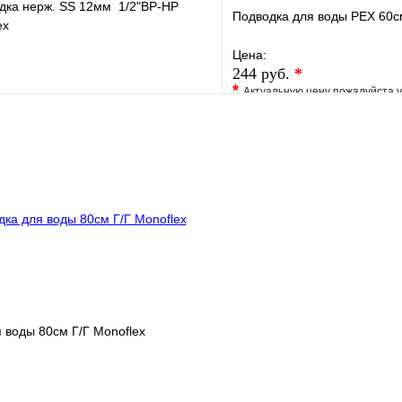
дка нерж. SS 12мм 1/2"ВР-НР
Подводка для воды РЕХ 60см
ex
Цена:
244 руб.
*
*
Актуальную цену пожалуйста 
е
Сравнение
В избранное
клик
В наличии
Купить в 1 клик
В корзину
 воды 80см Г/Г Monoflex