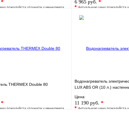
.
*
6 965 руб.
*
*
ену пожалуйста уточните у менеджера
Актуальную цену пожалуйста 
е
Сравнение
В избранное
клик
Под заказ
Купить в 1 клик
В корзину
Водонагреватель электричес
тель THERMEX Double 80
LUX ABS OR (10 л.) настенны
Цена:
.
*
11 190 руб.
*
*
ену пожалуйста уточните у менеджера
Актуальную цену пожалуйста 
е
Сравнение
В избранное
клик
Под заказ
Купить в 1 клик