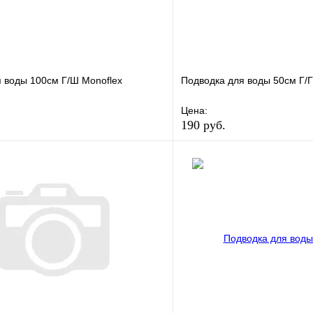
 воды 100см Г/Ш Monoflex
Подводка для воды 50см Г/Г
Цена:
190 руб.
е
Сравнение
В избранное
клик
В наличии
Купить в 1 клик
В корзину