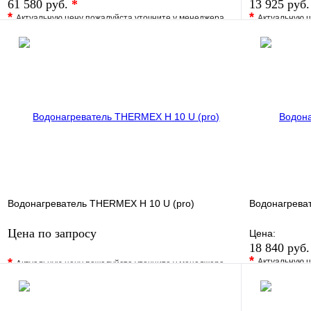
61 580 руб.
*
13 925 руб
*
*
Актуальную цену пожалуйста уточните у менеджера
Актуальную ц
В избранное
Сравнение
В избранно
Купить в 1 клик
Под заказ
Купить в 1 
В корзину
Водонагреватель THERMEX Н 10 U (pro)
Водонагрева
Цена по запросу
Цена:
18 840 руб
*
*
Актуальную ц
Актуальную цену пожалуйста уточните у менеджера
В избранно
В избранное
Сравнение
Купить в 1 
Купить в 1 клик
Под заказ