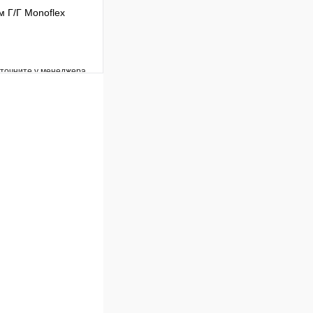
 Г/Г Monoflex
уточните у менеджера
Сравнение
Под заказ
В корзину