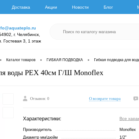
Доставка
Акции
Новости
Блог
nfo@aquateplo.ru
54902, г. Челябинск,
л. Гостевая 3, 1 этаж
•
•
•
Каталог товаров
ГИБКАЯ ПОДВОДКА
Гибкая подводка для вод
ля воды РЕХ 40см Г/Ш Monoflex
Отзывов: 0
О возврате товара
Характеристики:
Все хара
Производитель
Monoflex
Диаметр мм/дюйм
1/2"