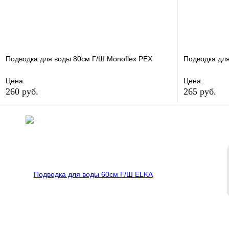
Подводка для воды 80см Г/Ш Monoflex РЕХ
Подводка для
Цена:
Цена:
260 руб.
265 руб.
В избранное
Сравнение
В избранно
Купить в 1 клик
В наличии
Купить в 1 
В корзину