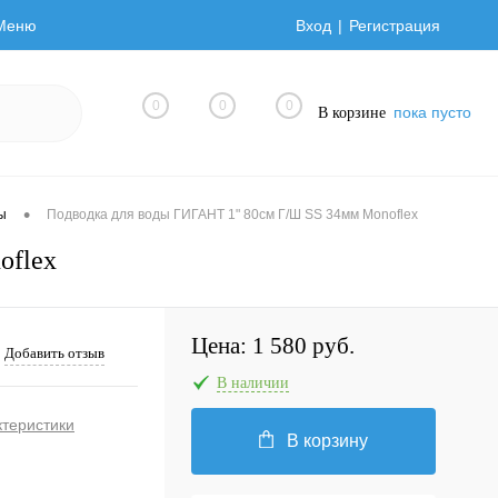
Меню
Вход
Регистрация
0
0
0
пока пусто
В корзине
•
ы
Подводка для воды ГИГАНТ 1" 80см Г/Ш SS 34мм Monoflex
oflex
Цена:
1 580 руб.
Добавить отзыв
В наличии
ктеристики
В корзину