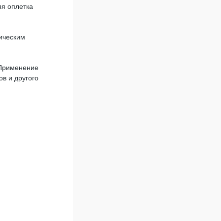
яя оплетка
ническим
 Применение
ов и другого