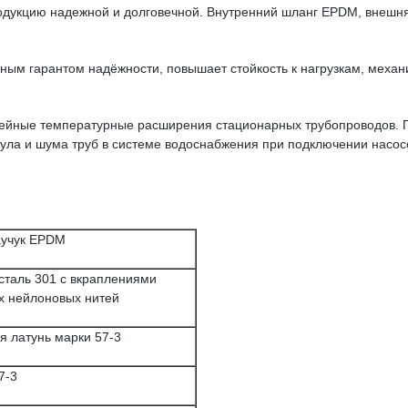
продукцию надежной и долговечной. Внутренний шланг EPDM, внешн
ьным гарантом надёжности, повышает стойкость к нагрузкам, меха
нейные температурные расширения стационарных трубопроводов.
 гула и шума труб в системе водоснабжения при подключении насос
аучук EPDM
таль 301 с вкраплениями
х нейлоновых нитей
я латунь марки 57-3
7-3