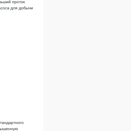
льший проток
асоса для добычи
стандартного
овышенную