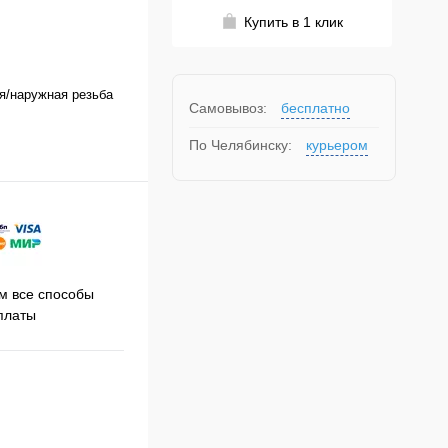
Купить в 1 клик
я/наружная резьба
Самовывоз:
бесплатно
По Челябинску:
курьером
Принимаем заказы на сайте
 все способы
Про
круглосуточно
платы