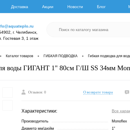
Доставка
Акции
Новости
Блог
nfo@aquateplo.ru
54902, г. Челябинск,
л. Гостевая 3, 1 этаж
•
•
•
Каталог товаров
ГИБКАЯ ПОДВОДКА
Гибкая подводка для вод
ля воды ГИГАНТ 1" 80см Г/Ш SS 34мм Mon
Отзывов: 0
О возврате товара
Характеристики:
Все хара
Производитель
Monoflex
Диаметр мм/дюйм
1"