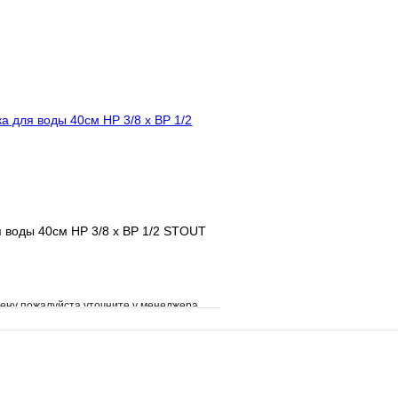
В избранное
е
Сравнение
Купить в 1 клик
клик
Под заказ
В корзину
 воды 40см НР 3/8 х ВР 1/2 STOUT
ену пожалуйста уточните у менеджера
е
Сравнение
клик
Под заказ