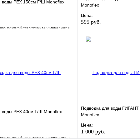
 воды РЕХ 150см Г/Ш Monoflex
Monoflex
Цена:
595 руб.
ену пожалуйста уточните у менеджера
В избранное
е
Сравнение
Купить в 1 клик
клик
Под заказ
В корзину
Подводка для воды ГИГАНТ 
 воды РЕХ 40см Г/Ш Monoflex
Monoflex
Цена:
1 000 руб.
ену пожалуйста уточните у менеджера