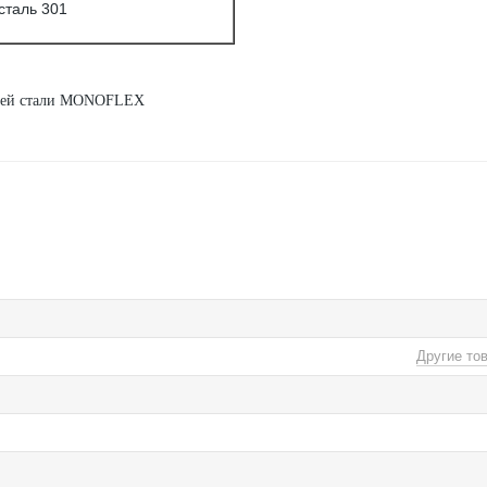
таль 301
ющей стали MONOFLEX
Другие то