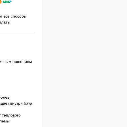
Принимаем заказы на сайте
 все способы
Про
круглосуточно
платы
тличным решением
более
даёт внутри бака
 теплового
блемы