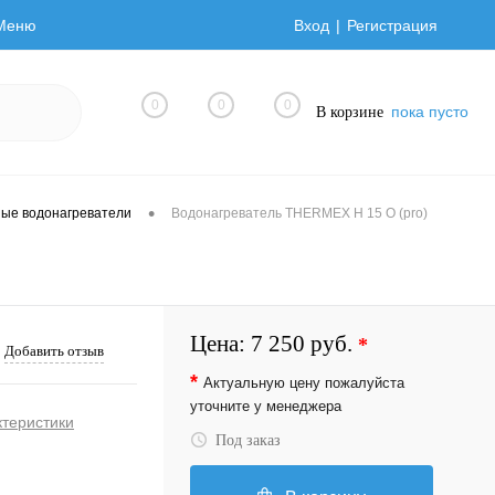
Меню
Вход
Регистрация
0
0
0
пока пусто
В корзине
•
ные водонагреватели
Водонагреватель THERMEX Н 15 О (pro)
Цена:
7 250 руб.
*
Добавить отзыв
*
Актуальную цену пожалуйста
уточните у менеджера
ктеристики
Под заказ