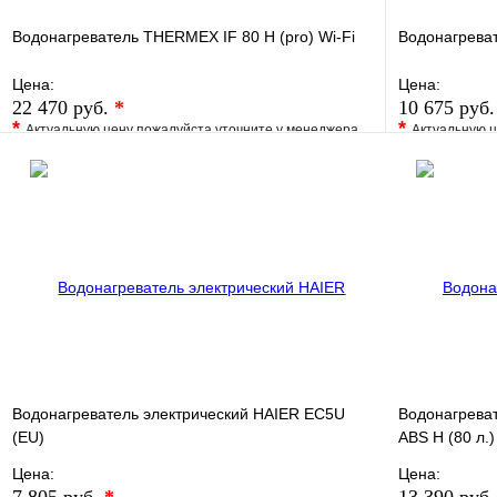
Водонагреватель THERMEX IF 80 H (pro) Wi-Fi
Водонагрева
Цена:
Цена:
22 470 руб.
*
10 675 руб
*
*
Актуальную цену пожалуйста уточните у менеджера
Актуальную ц
В избранное
Сравнение
В избранно
Купить в 1 клик
Под заказ
Купить в 1 
В корзину
Водонагреватель электрический HAIER EC5U
Водонагреват
(EU)
ABS H (80 л.)
Цена:
Цена: