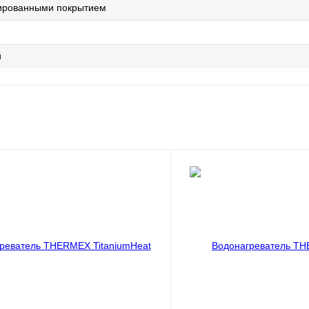
лированными покрытием
й