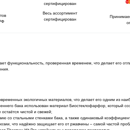
Весь ассортимент
тов
Принимаем
сертифицирован
РФ
о
чает функциональность, проверенная временем, что делает его о
ения.
современных экологичных материалов, что делает его одним из наи
треннего бака использован материал Биостеклофарфор, который соз
 остаётся чистой и свежей;
ию со стальными стенками бака, а также одинаковый коэффициент
озии, что надёжно защищает его от ржавчины – самой частой про