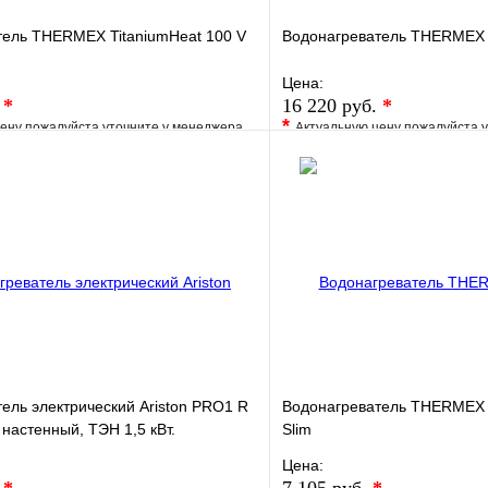
тель THERMEX TitaniumHeat 100 V
Водонагреватель THERMEX
Цена:
.
*
16 220 руб.
*
*
ену пожалуйста уточните у менеджера
Актуальную цену пожалуйста 
е
Сравнение
В избранное
клик
Под заказ
Купить в 1 клик
В корзину
ель электрический Ariston PRO1 R
Водонагреватель THERMEX T
 настенный, ТЭН 1,5 кВт.
Slim
Цена: