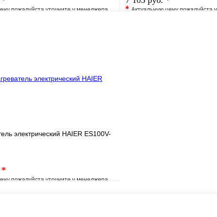
.
*
7 105 руб.
*
*
ену пожалуйста уточните у менеджера
Актуальную цену пожалуйста 
е
Сравнение
В избранное
клик
Под заказ
Купить в 1 клик
В корзину
ель электрический HAIER ES100V-
.
*
ену пожалуйста уточните у менеджера
е
Сравнение
клик
Под заказ