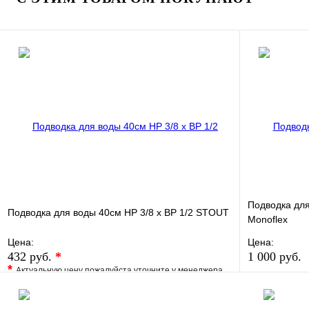
В корзину
Подводка дл
Подводка для воды 40см НР 3/8 х ВР 1/2 STOUT
Monoflex
Цена:
Цена:
432 руб.
*
1 000 руб.
*
Актуальную цену пожалуйста уточните у менеджера
В избранно
В избранное
Сравнение
Купить в 1 