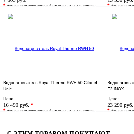
7 805 руб.
*
13 390 руб
*
*
Актуальную цену пожалуйста уточните у менеджера
Актуальную ц
В избранное
Сравнение
В избранно
Купить в 1 клик
Под заказ
Купить в 1 
В корзину
Водонагреватель Royal Thermo RWH 50 Citadel
Водонагреват
Unic
F2 INOX
Цена:
Цена:
16 490 руб.
*
23 290 руб
*
*
Актуальную цену пожалуйста уточните у менеджера
Актуальную ц
В избранное
Сравнение
В избранно
Купить в 1 клик
Под заказ
Купить в 1 
С ЭТИМ ТОВАРОМ ПОКУПАЮТ