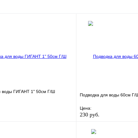
В корзину
я воды ГИГАНТ 1" 50см Г/Ш
Подводка для воды 60см Г/
Цена:
230 руб.
е
Сравнение
В избранное
клик
В наличии
Купить в 1 клик