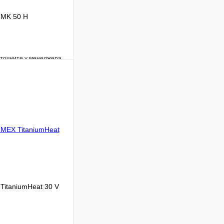
 MK 50 H
уточните у менеджера
Сравнение
Под заказ
В корзину
itaniumHeat 30 V