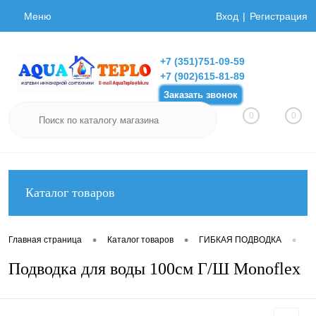
Меню
Вход
Регистрация
+7 (351)751-09-59
+7 (902)615-81-89
Заказать звонок
0
0
Каталог товаров
•
•
•
Главная страница
Каталог товаров
ГИБКАЯ ПОДВОДКА
Ги
Подводка для воды 100см Г/Ш Monoflex