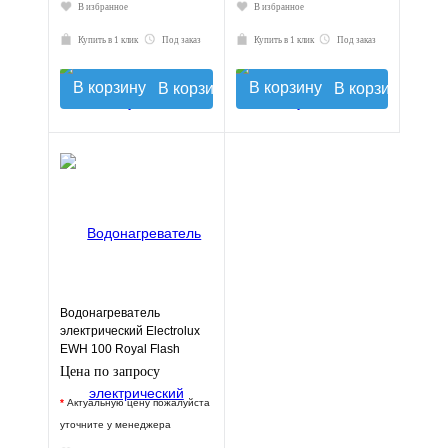
В избранное
В избранное
Купить в 1 клик
Под заказ
Купить в 1 клик
Под заказ
В корзину
В корзину
Водонагреватель
электрический Electrolux
EWH 100 Royal Flash
Silver
Цена по запросу
*
Актуальную цену пожалуйста
уточните у менеджера