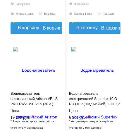
В избранное
В избранное
Купить в 1 клик
Под заказ
Купить в 1 клик
Под заказ
В корзину
В корзину
Водонагреватель
Водонагреватель
электрический Ariston VELIS
электрический Superlux 10 O
PRO PW ABSE VLS (30 л.)
RU (10 л.) над мойкой, ТЭН 1,2
настенный, ТЭН 2,5 кВт.
кВт.
Цена:
Цена:
*
*
19 290 руб.
6 965 руб.
*
Актуальную цену пожалуйста
*
Актуальную цену пожалуйста
уточните у менеджера
уточните у менеджера