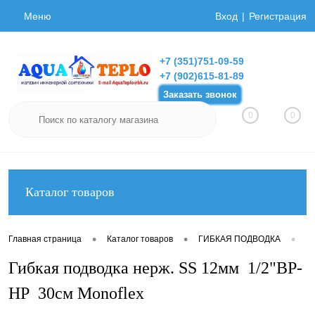
Меню
Вход
Регистрация
+7 (351)751-09-59
+7 (902)615-81-89
Заказать звонок
0
0
Каталог товаров
•
•
•
Главная страница
Каталог товаров
ГИБКАЯ ПОДВОДКА
Ги
Гибкая подводка нерж. SS 12мм 1/2"ВР-
НР 30см Monoflex