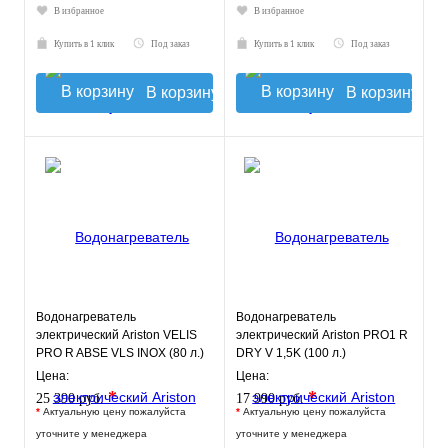
В избранное
В избранное
Купить в 1 клик
Под заказ
Купить в 1 клик
Под заказ
В корзину
В корзину
Водонагреватель
Водонагреватель
электрический Ariston VELIS
электрический Ariston PRO1 R
PRO R ABSE VLS INOX (80 л.)
DRY V 1,5K (100 л.)
настенный, нерж. сталь, ТЭН
настенный, ТЭН 1,5 кВт.
Цена:
Цена:
*
*
25 390 руб.
17 990 руб.
*
Актуальную цену пожалуйста
*
Актуальную цену пожалуйста
уточните у менеджера
уточните у менеджера