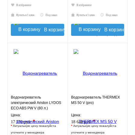
В избранное
В избранное
Купить в 1 клик
Под заказ
Купить в 1 клик
Под заказ
В корзину
В корзину
Водонагреватель
Водонагреватель THERMEX
электрический Ariston LYDOS
MS 50 V (pro)
ECO ABS PW V (80 л.)
настенный, ТЭН 2,5 кВт.
Цена:
Цена:
*
*
17 770 руб.
18 640 руб.
*
Актуальную цену пожалуйста
*
Актуальную цену пожалуйста
уточните у менеджера
уточните у менеджера