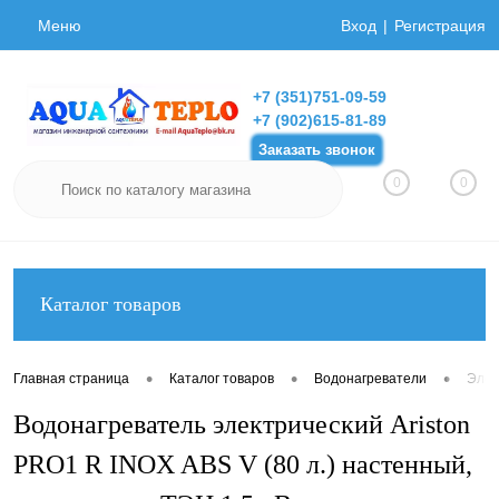
Меню
Вход
Регистрация
+7 (351)751-09-59
+7 (902)615-81-89
Заказать звонок
0
0
Каталог товаров
•
•
•
Главная страница
Каталог товаров
Водонагреватели
Элек
Водонагреватель электрический Ariston
PRO1 R INOX ABS V (80 л.) настенный,