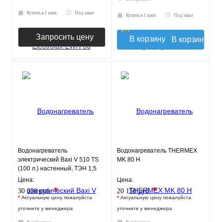
Купить в 1 клик
Под заказ
Купить в 1 клик
Под заказ
Запросить цену
В корзину
Водонагреватель
Водонагреватель THERMEX
электрический Baxi V 510 TS
MK 80 H
(100 л.) настенный, ТЭН 1,5
кВт.
Цена:
Цена:
*
*
30 050 руб.
20 150 руб.
*
Актуальную цену пожалуйста
*
Актуальную цену пожалуйста
уточните у менеджера
уточните у менеджера