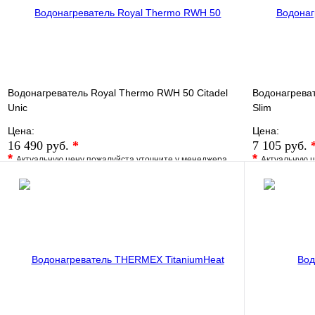
Водонагреватель Royal Thermo RWH 50 Citadel
Водонагрева
Unic
Slim
Цена:
Цена:
16 490 руб.
*
7 105 руб.
*
*
Актуальную цену пожалуйста уточните у менеджера
Актуальную ц
В избранное
Сравнение
В избранно
Купить в 1 клик
Под заказ
Купить в 1 
В корзину