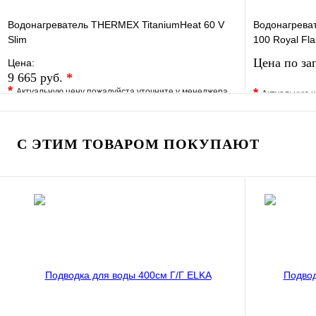
Водонагреватель THERMEX TitaniumHeat 60 V
Водонагреват
Slim
100 Royal Fla
Цена по за
Цена:
9 665 руб.
*
*
*
Актуальную цену пожалуйста уточните у менеджера
Актуальную ц
В избранное
Сравнение
В избранно
Купить в 1 клик
Под заказ
Купить в 1 
С ЭТИМ ТОВАРОМ ПОКУПАЮТ
В корзину