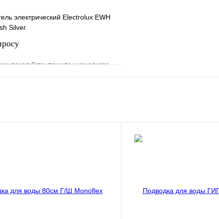
ель электрический Electrolux EWH
sh Silver
просу
ену пожалуйста уточните у менеджера
е
Сравнение
клик
Под заказ
Запросить цену