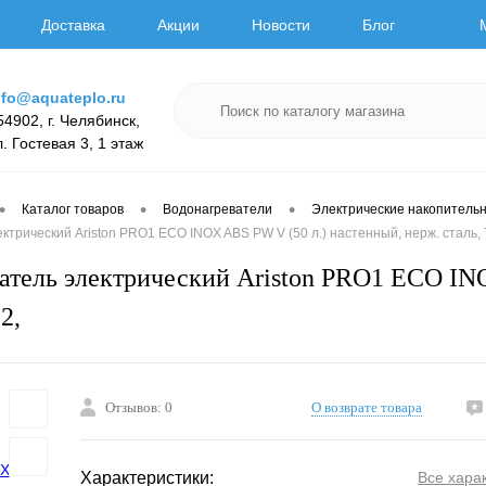
Доставка
Акции
Новости
Блог
nfo@aquateplo.ru
54902, г. Челябинск,
л. Гостевая 3, 1 этаж
•
•
•
Каталог товаров
Водонагреватели
Электрические накопитель
ктрический Ariston PRO1 ECO INOX ABS PW V (50 л.) настенный, нерж. сталь, 
атель электрический Ariston PRO1 ECO IN
2,
Отзывов: 0
О возврате товара
Характеристики:
Все хара