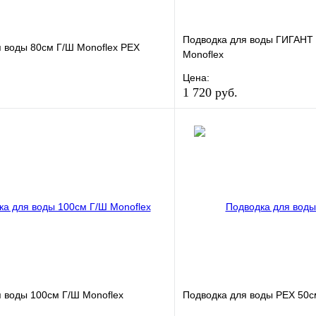
Подводка для воды ГИГАНТ 
 воды 80см Г/Ш Monoflex РЕХ
Monoflex
Цена:
1 720 руб.
е
Сравнение
В избранное
клик
В наличии
Купить в 1 клик
В корзину
 воды 100см Г/Ш Monoflex
Подводка для воды РЕХ 50см