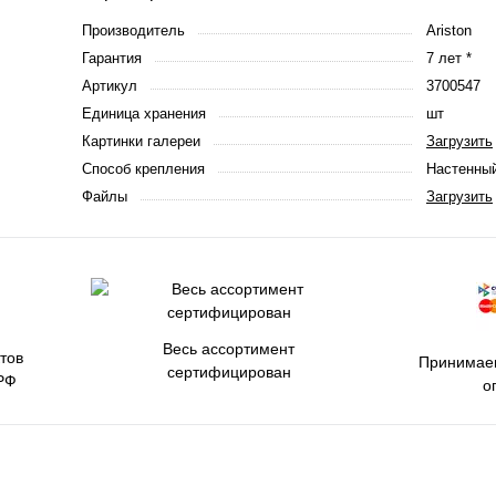
Производитель
Ariston
Гарантия
7 лет *
Артикул
3700547
Единица хранения
шт
Картинки галереи
Загрузить
Способ крепления
Настенны
Файлы
Загрузить
Весь ассортимент
тов
Принимаем
сертифицирован
РФ
о