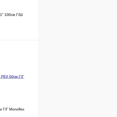
1" 100см Г/Ш
Сравнение
В наличии
В корзину
 Г/Г Monoflex