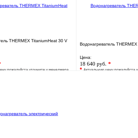
тель THERMEX TitaniumHeat 30 V
Водонагреватель THERMEX ID
Цена:
*
18 640 руб.
*
*
ену пожалуйста уточните у менеджера
Актуальную цену пожалуйста 
е
Сравнение
В избранное
клик
Под заказ
Купить в 1 клик
В корзину