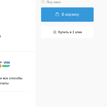
Под заказ
В корзину
Купить в 1 клик
й
Принимаем заказы на сайте
 все способы
Про
круглосуточно
платы