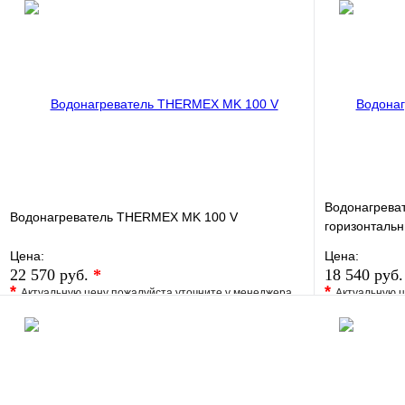
Водонагреват
Водонагреватель THERMEX MK 100 V
горизонталь
Цена:
Цена:
22 570 руб.
*
18 540 руб
*
*
Актуальную цену пожалуйста уточните у менеджера
Актуальную ц
В избранное
Сравнение
В избранно
Купить в 1 клик
Под заказ
Купить в 1 
В корзину