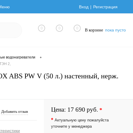
Меню
Вход
Регистрация
0
0
0
пока пусто
В корзине
•
ные водонагреватели
ТЭН 2,
OX ABS PW V (50 л.) настенный, нерж.
Цена:
17 690 руб.
*
Добавить отзыв
*
Актуальную цену пожалуйста
уточните у менеджера
ктеристики