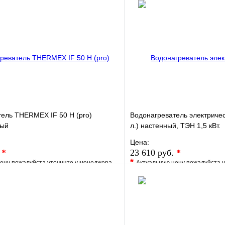
ель THERMEX IF 50 Н (pro)
Водонагреватель электричес
ный
л.) настенный, ТЭН 1,5 кВт.
Цена:
.
*
23 610 руб.
*
*
ену пожалуйста уточните у менеджера
Актуальную цену пожалуйста 
е
Сравнение
В избранное
клик
Под заказ
Купить в 1 клик
В корзину