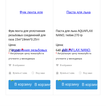
Фум лента для уплотнения
Паста для льна AQUAFLAX
резьбовых соединений для
NANO, тюбик 270 гр
газа 15m*19mm*0.25тт
MBl519-030gas TIM
Цена:
Цена:
*
*
250 руб.
640 руб.
*
Актуальную цену пожалуйста
*
Актуальную цену пожалуйста
уточните у менеджера
уточните у менеджера
В избранное
В избранное
Купить в 1 клик
Под заказ
Купить в 1 клик
Под заказ
В корзину
В корзину