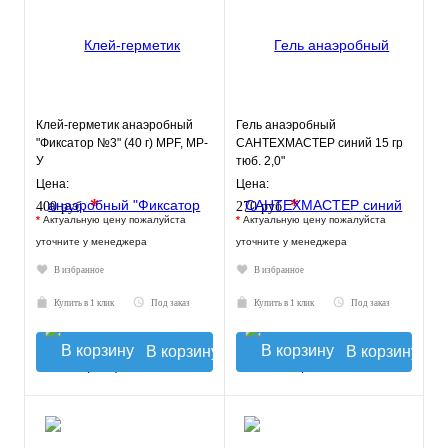
Клей-герметик анаэробный
Гель анаэробный
"Фиксатор №3" (40 г) MPF, MP-
САНТЕХМАСТЕР синий 15 гр
У
тюб. 2,0"
Цена:
Цена:
*
*
400 руб.
270 руб.
*
Актуальную цену пожалуйста
*
Актуальную цену пожалуйста
уточните у менеджера
уточните у менеджера
В избранное
В избранное
Купить в 1 клик
Под заказ
Купить в 1 клик
Под заказ
В корзину
В корзину