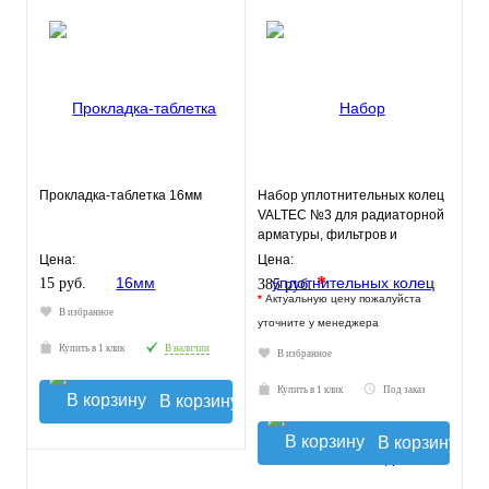
Прокладка-таблетка 16мм
Набор уплотнительных колец
VALTEC №3 для радиаторной
арматуры, фильтров и
коллекторов
Цена:
Цена:
*
15 руб.
385 руб.
*
Актуальную цену пожалуйста
В избранное
уточните у менеджера
Купить в 1 клик
В наличии
В избранное
Купить в 1 клик
Под заказ
В корзину
В корзину