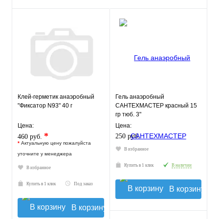
Клей-герметик анаэробный
Гель анаэробный
"Фиксатор N93" 40 г
САНТЕХМАСТЕР красный 15
гр тюб. 3"
Цена:
Цена:
*
250 руб.
460 руб.
*
Актуальную цену пожалуйста
В избранное
уточните у менеджера
Купить в 1 клик
В наличии
В избранное
Купить в 1 клик
Под заказ
В корзину
В корзину