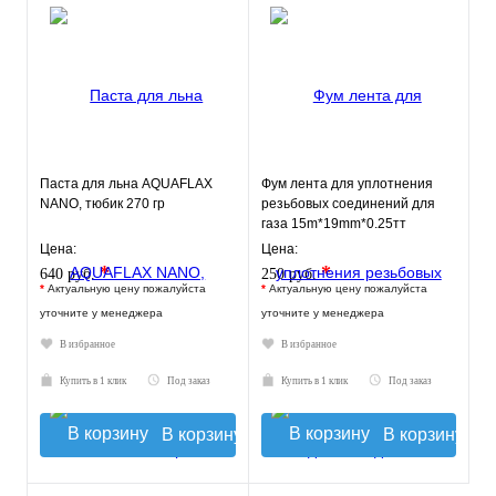
Паста для льна AQUAFLAX
Фум лента для уплотнения
NANO, тюбик 270 гр
резьбовых соединений для
газа 15m*19mm*0.25тт
MBl519-030gas TIM
Цена:
Цена:
*
*
640 руб.
250 руб.
*
Актуальную цену пожалуйста
*
Актуальную цену пожалуйста
уточните у менеджера
уточните у менеджера
В избранное
В избранное
Купить в 1 клик
Под заказ
Купить в 1 клик
Под заказ
В корзину
В корзину