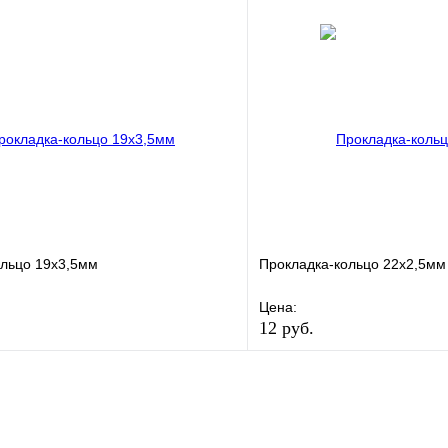
е
Сравнение
В избранное
клик
В наличии
Купить в 1 клик
В корзину
ольцо 19х3,5мм
Прокладка-кольцо 22х2,5мм
Цена:
12 руб.
е
Сравнение
В избранное
клик
В наличии
Купить в 1 клик