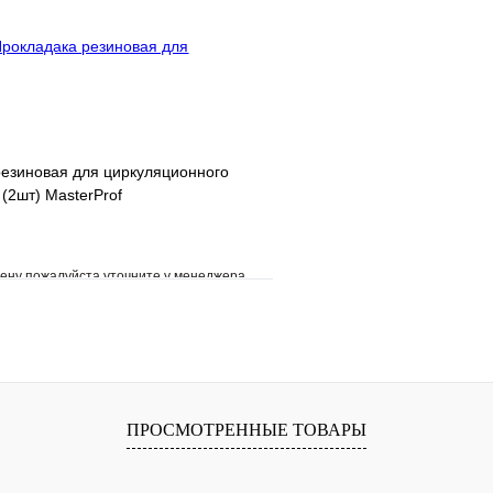
В корзину
резиновая для циркуляционного
 (2шт) MasterProf
ену пожалуйста уточните у менеджера
е
Сравнение
клик
Под заказ
В корзину
ПРОСМОТРЕННЫЕ ТОВАРЫ