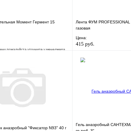
ительная Момент Гермент 15
Лента ФУМ PROFESSIONAL 
газовая
Цена:
415 руб.
ену пожалуйста уточните у менеджера
В избранное
е
Сравнение
Купить в 1 клик
клик
Под заказ
В корзину
Гель анаэробный САНТЕХМ
к анаэробный "Фиксатор N93" 40 г
гр тюб. 3"