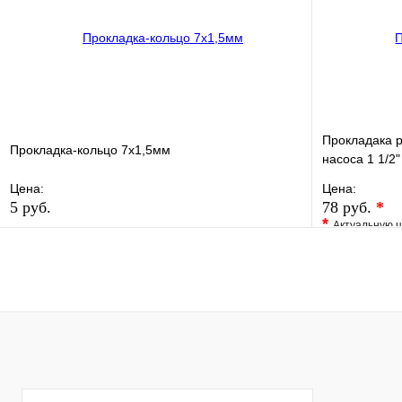
В корзину
Прокладака 
Прокладка-кольцо 7х1,5мм
насоса 1 1/2"
Цена:
Цена:
5 руб.
78 руб.
*
*
Актуальную ц
В избранное
Сравнение
В избранно
Купить в 1 клик
В наличии
Купить в 1 
В корзину