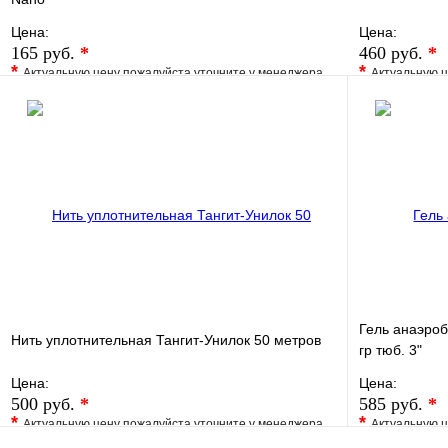
Цена:
Цена:
165 руб.
*
460 руб.
*
*
*
Актуальную цену пожалуйста уточните у менеджера
Актуальную ц
В избранное
Сравнение
В избранно
Купить в 1 клик
Под заказ
Купить в 1 
В корзину
Гель анаэро
Нить уплотнительная Тангит-Унилок 50 метров
гр тюб. 3"
Цена:
Цена:
500 руб.
*
585 руб.
*
*
*
Актуальную цену пожалуйста уточните у менеджера
Актуальную ц