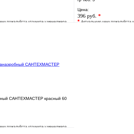
Цена:
396 руб.
*
*
ену пожалуйста уточните у менеджера
Актуальную цену пожалуйста 
е
Сравнение
В избранное
клик
Под заказ
Купить в 1 клик
В корзину
бный САНТЕХМАСТЕР красный 60
ену пожалуйста уточните у менеджера