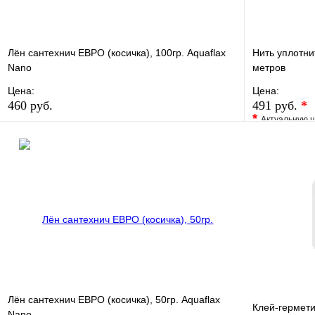
Лён сантехнич ЕВРО (косичка), 100гр. Aquaflax
Нить уплотн
Nano
метров
Цена:
Цена:
460 руб.
491 руб.
*
*
Актуальную ц
В избранное
Сравнение
В избранно
Купить в 1 клик
В наличии
Купить в 1 
В корзину
Лён сантехнич ЕВРО (косичка), 50гр. Aquaflax
Клей-гермети
Nano