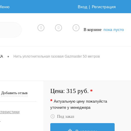
Меню
Вход
Регистрация
0
0
0
пока пусто
В корзине
•
КА
Нить уплотнительная газовая Gazmaster 50 метров
Цена:
315 руб.
*
Добавить отзыв
*
Актуальную цену пожалуйста
уточните у менеджера
ктеристики
Под заказ
r