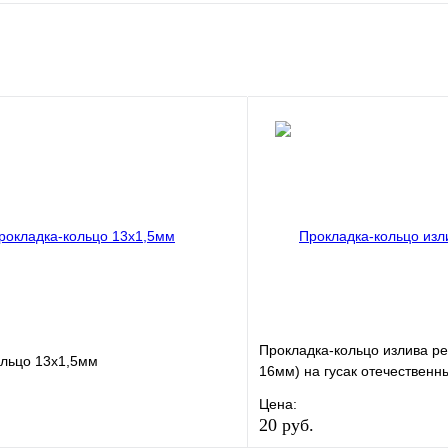
е
Сравнение
клик
Под заказ
В корзину
Прокладка-кольцо излива ре
ольцо 13х1,5мм
16мм) на гусак отечественн
Цена:
20 руб.