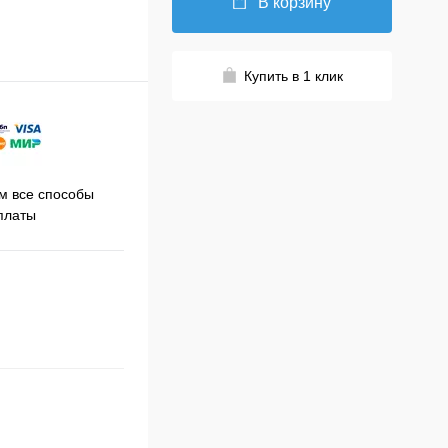
В корзину
Купить в 1 клик
Принимаем заказы на сайте
 все способы
Про
круглосуточно
платы