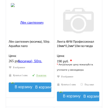
Лён сантехнич (косичка), 50гр.
Лента ФУМ Профессионал
Aquaflax nano
19мм*0,2мм*10м газ+вода
Цена:
Цена:
*
265 руб.
190 руб.
*
Актуальную цену пожалуйста
В избранное
уточните у менеджера
Купить в 1 клик
В наличии
В избранное
Купить в 1 клик
Под заказ
В корзину
В корзину