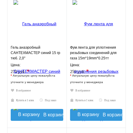
Гель анаэробный
Фум лента для уплотнения
САНТЕХМАСТЕР синий 15 гр
резьбовых соединений для
тюб. 2,0"
газа 15m*19mm*0.25тт
MBl519-030gas TIM
Цена:
Цена:
*
*
270 руб.
250 руб.
*
Актуальную цену пожалуйста
*
Актуальную цену пожалуйста
уточните у менеджера
уточните у менеджера
В избранное
В избранное
Купить в 1 клик
Под заказ
Купить в 1 клик
Под заказ
В корзину
В корзину