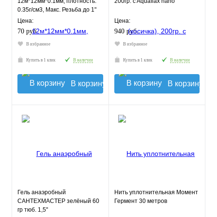
12м*12мм*0.1мм, плотность.
200гр. c Aquaflax nano
0.35г/см3, Макс. Резьба до 1"
МВ1212-035 TIM
Цена:
Цена:
70 руб.
940 руб.
В избранное
В избранное
Купить в 1 клик
В наличии
Купить в 1 клик
В наличии
В корзину
В корзину
Гель анаэробный
Нить уплотнительная Момент
САНТЕХМАСТЕР зелёный 60
Гермент 30 метров
гр тюб. 1,5"