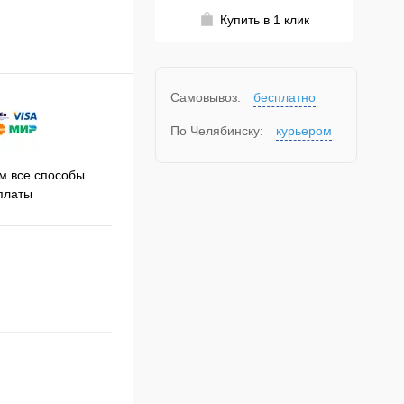
Купить в 1 клик
Самовывоз:
бесплатно
По Челябинску:
курьером
Принимаем заказы на сайте
 все способы
Про
круглосуточно
платы