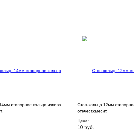
е
Сравнение
клик
Под заказ
В корзину
14мм стопорное кольцо излива
Стоп-кольцо 12мм стопорно
т.
отечест.смесит.
Цена:
10 руб.