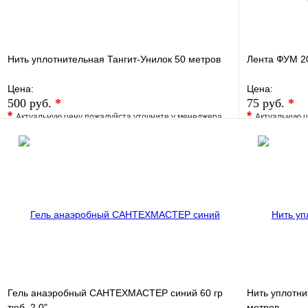
Нить уплотнительная Тангит-Унилок 50 метров
Лента ФУМ 20
Цена:
Цена:
500 руб.
*
75 руб.
*
*
*
Актуальную цену пожалуйста уточните у менеджера
Актуальную ц
В избранное
Сравнение
В избранно
Купить в 1 клик
Под заказ
Купить в 1 
В корзину
Гель анаэробный САНТЕХМАСТЕР синий 60 гр
Нить уплотни
тюб. 2,0"
метров