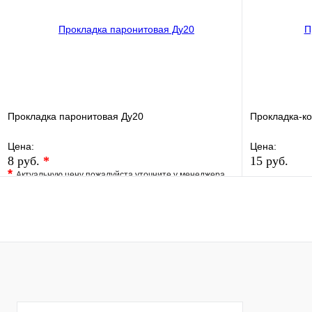
В корзину
Прокладка паронитовая Ду20
Прокладка-к
Цена:
Цена:
8 руб.
*
15 руб.
*
Актуальную цену пожалуйста уточните у менеджера
В избранно
В избранное
Сравнение
Купить в 1 
Купить в 1 клик
Под заказ
В корзину