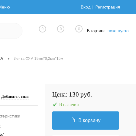
Меню
Вход
Регистрация
0
0
0
пока пусто
В корзине
•
КА
Лента ФУМ 19мм*0,2мм*15м
Цена:
130 руб.
Добавить отзыв
В наличии
ктеристики
В корзину
K
57