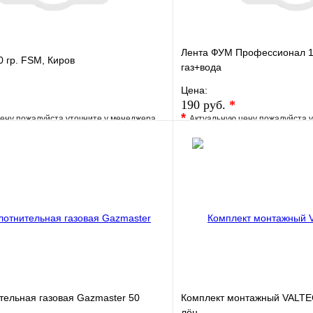
Лента ФУМ Профессионал 
 гр. FSM, Киров
газ+вода
Цена:
190 руб.
*
*
ену пожалуйста уточните у менеджера
Актуальную цену пожалуйста 
е
Сравнение
В избранное
клик
Под заказ
Купить в 1 клик
В корзину
тельная газовая Gazmaster 50
Комплект монтажный VALTEC
лён