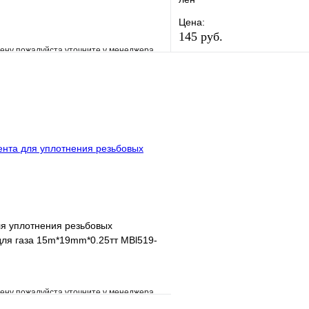
Цена:
145 руб.
ену пожалуйста уточните у менеджера
В избранное
е
Сравнение
Купить в 1 клик
клик
Под заказ
В корзину
я уплотнения резьбовых
ля газа 15m*19mm*0.25тт MBl519-
ену пожалуйста уточните у менеджера