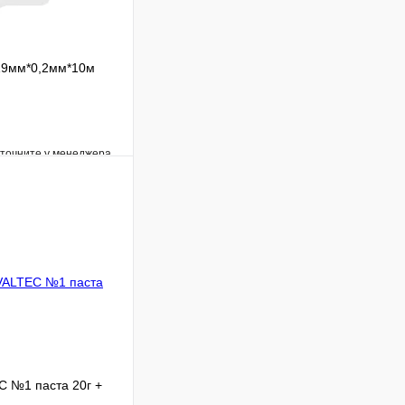
19мм*0,2мм*10м
уточните у менеджера
Сравнение
Под заказ
В корзину
 №1 паста 20г +