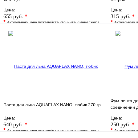
Цена:
Цена:
655 руб.
*
315 руб.
*
*
*
Актуальную цену пожалуйста уточните у менеджера
Актуальную ц
В избранное
Сравнение
В избранно
Купить в 1 клик
Под заказ
Купить в 1 
В корзину
Фум лента дл
Паста для льна AQUAFLAX NANO, тюбик 270 гр
соединений д
030gas TIM
Цена:
Цена:
640 руб.
*
250 руб.
*
*
*
Актуальную цену пожалуйста уточните у менеджера
Актуальную ц