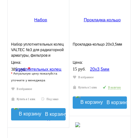
Набор уплотнительных колец
Прокладка-кольцо 20х3,5мм
VALTEC №3 для радиаторной
арматуры, фильтров и
коллекторов
Цена:
Цена:
*
15 руб.
385 руб.
*
Актуальную цену пожалуйста
В избранное
уточните у менеджера
Купить в 1 клик
В наличии
В избранное
Купить в 1 клик
Под заказ
В корзину
В корзину