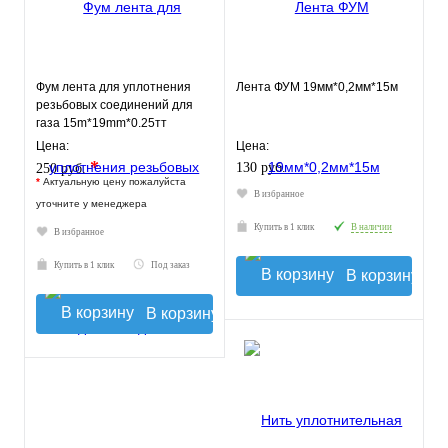
Фум лента для уплотнения
Лента ФУМ 19мм*0,2мм*15м
резьбовых соединений для
газа 15m*19mm*0.25тт
MBl519-030gas TIM
Цена:
Цена:
*
130 руб.
250 руб.
*
Актуальную цену пожалуйста
В избранное
уточните у менеджера
Купить в 1 клик
В наличии
В избранное
Купить в 1 клик
Под заказ
В корзину
В корзину