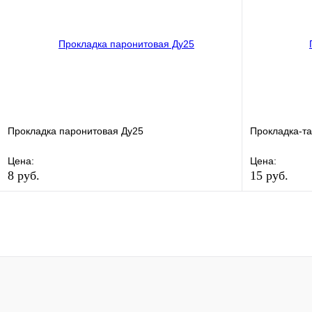
В корзину
Прокладка паронитовая Ду25
Прокладка-т
Цена:
Цена:
8 руб.
15 руб.
В избранное
Сравнение
В избранно
Купить в 1 клик
В наличии
Купить в 1 
В корзину