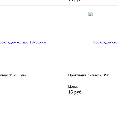
е
Сравнение
В избранное
клик
В наличии
Купить в 1 клик
В корзину
ольцо 19х3,5мм
Прокладка силикон 3/4"
Цена:
15 руб.
е
Сравнение
В избранное
клик
В наличии
Купить в 1 клик