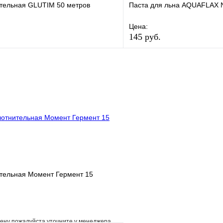
ительная GLUTIM 50 метров
Паста для льна AQUAFLAX 
Цена:
145 руб.
е
Сравнение
В избранное
клик
В наличии
Купить в 1 клик
В корзину
ительная Момент Гермент 15
ену пожалуйста уточните у менеджера