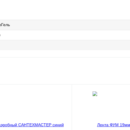
рГель
)