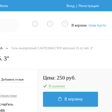
Меню
Вход
Регистрация
0
0
0
пока пусто
В корзине
•
КА
Гель анаэробный САНТЕХМАСТЕР красный 15 гр тюб. 3"
. 3"
Цена:
250 руб.
Добавить отзыв
В наличии
ктеристики
В корзину
стерГель
049)