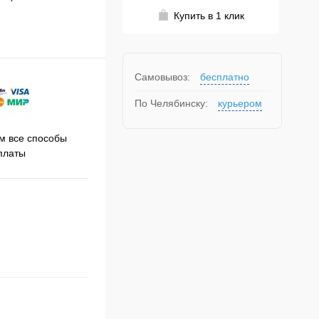
Купить в 1 клик
Самовывоз:
бесплатно
По Челябинску:
курьером
Принимаем заказы на сайте
 все способы
Про
круглосуточно
платы