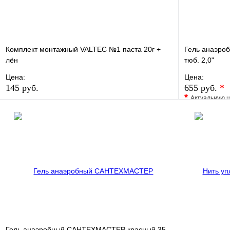
Комплект монтажный VALTEC №1 паста 20г +
Гель анаэро
лён
тюб. 2,0"
Цена:
Цена:
145 руб.
655 руб.
*
*
Актуальную ц
В избранное
Сравнение
В избранно
Купить в 1 клик
В наличии
Купить в 1 
В корзину
Гель анаэробный САНТЕХМАСТЕР красный 35