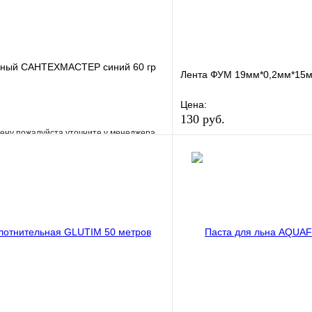
бный САНТЕХМАСТЕР синий 60 гр
Лента ФУМ 19мм*0,2мм*15
Цена:
130 руб.
ену пожалуйста уточните у менеджера
В избранное
е
Сравнение
Купить в 1 клик
клик
Под заказ
В корзину