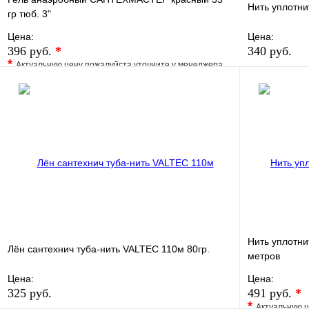
Нить уплотн
гр тюб. 3"
Цена:
Цена:
396 руб.
*
340 руб.
*
Актуальную цену пожалуйста уточните у менеджера
В избранно
В избранное
Сравнение
Купить в 1 
Купить в 1 клик
Под заказ
В корзину
Нить уплотн
Лён сантехнич туба-нить VALTEC 110м 80гр.
метров
Цена:
Цена:
325 руб.
491 руб.
*
*
Актуальную ц