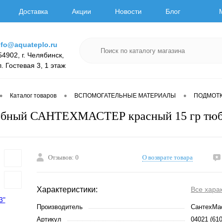
Доставка
Акции
Новости
Блог
nfo@aquateplo.ru
54902, г. Челябинск,
л. Гостевая 3, 1 этаж
•
•
•
Каталог товаров
ВСПОМОГАТЕЛЬНЫЕ МАТЕРИАЛЫ
ПОДМОТ
робный САНТЕХМАСТЕР красный 15 гр тюб
Отзывов: 0
О возврате товара
Характеристики:
Все хара
Производитель
СантехМа
Артикул
04021 (61