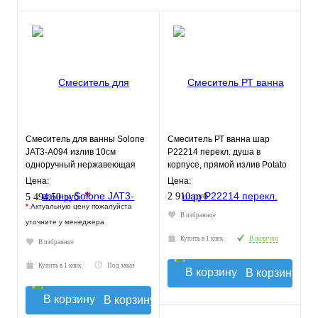
Смеситель для ванны Solone
Смеситель РТ ванна шар
JAT3-A094 излив 10см
P22214 перекл. душа в
одноручный нержавеющая
корпусе, прямой излив Potato
сталь
Цена:
Цена:
*
2 910 руб.
5 494.50 руб.
*
Актуальную цену пожалуйста
В избранное
уточните у менеджера
Купить в 1 клик
В наличии
В избранное
Купить в 1 клик
Под заказ
В корзину
В корзину