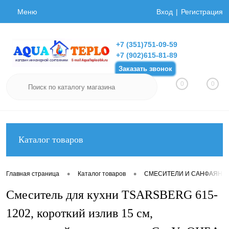
Меню
Вход
Регистрация
+7 (351)751-09-59
+7 (902)615-81-89
Заказать звонок
0
0
Каталог товаров
•
•
Главная страница
Каталог товаров
СМЕСИТЕЛИ И САНФАЯНС
Смеситель для кухни TSARSBERG 615-
1202, короткий излив 15 см,