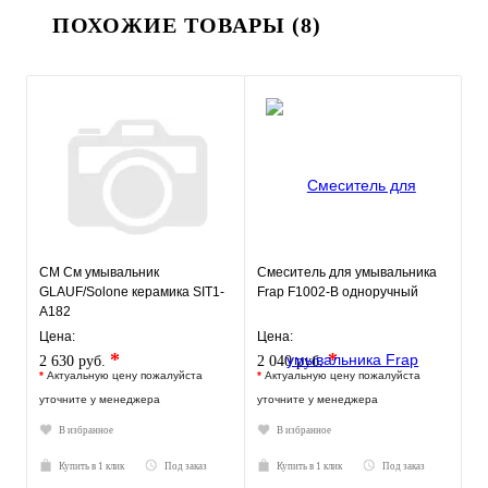
ПОХОЖИЕ ТОВАРЫ (8)
СМ См умывальник
Смеситель для умывальника
GLAUF/Solone керамика SIT1-
Frap F1002-B одноручный
A182
Цена:
Цена:
*
*
2 630 руб.
2 040 руб.
*
Актуальную цену пожалуйста
*
Актуальную цену пожалуйста
уточните у менеджера
уточните у менеджера
В избранное
В избранное
Купить в 1 клик
Под заказ
Купить в 1 клик
Под заказ