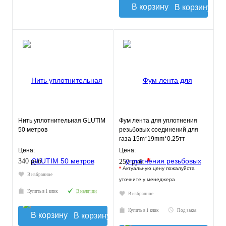
В корзину
Нить уплотнительная GLUTIM
Фум лента для уплотнения
50 метров
резьбовых соединений для
газа 15m*19mm*0.25тт
MBl519-030gas TIM
Цена:
Цена:
*
340 руб.
250 руб.
*
Актуальную цену пожалуйста
В избранное
уточните у менеджера
Купить в 1 клик
В наличии
В избранное
Купить в 1 клик
Под заказ
В корзину