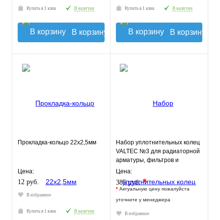
Купить в 1 клик
В наличии
Купить в 1 клик
В наличии
В корзину
В корзину
Прокладка-кольцо 22х2,5мм
Набор уплотнительных колец
VALTEC №3 для радиаторной
арматуры, фильтров и
коллекторов
Цена:
Цена:
*
12 руб.
385 руб.
*
Актуальную цену пожалуйста
В избранное
уточните у менеджера
Купить в 1 клик
В наличии
В избранное