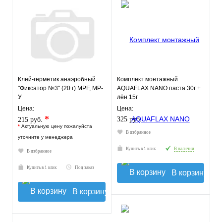
Клей-герметик анаэробный
Комплект монтажный
"Фиксатор №3" (20 г) MPF, MP-
AQUAFLAX NANO паста 30г +
У
лён 15г
Цена:
Цена:
*
325 руб.
215 руб.
*
Актуальную цену пожалуйста
В избранное
уточните у менеджера
Купить в 1 клик
В наличии
В избранное
Купить в 1 клик
Под заказ
В корзину
В корзину