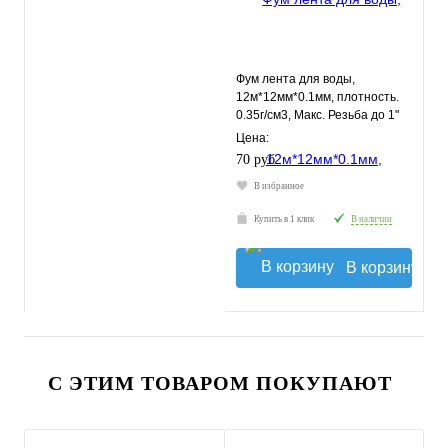
Фум лента для воды,
12м*12мм*0.1мм, плотность.
0.35г/см3, Макс. Резьба до 1"
МВ1212-035 TIM
Цена:
70 руб.
В избранное
Купить в 1 клик
В наличии
В корзину
С ЭТИМ ТОВАРОМ ПОКУПАЮТ