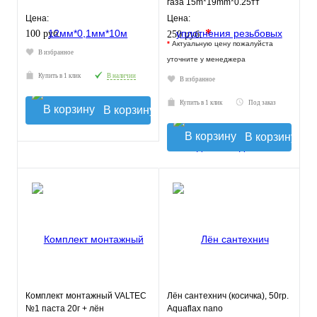
газа 15m*19mm*0.25тт
MBl519-030gas TIM
Цена:
Цена:
*
100 руб.
250 руб.
*
Актуальную цену пожалуйста
В избранное
уточните у менеджера
Купить в 1 клик
В наличии
В избранное
Купить в 1 клик
Под заказ
В корзину
В корзину
Комплект монтажный VALTEC
Лён сантехнич (косичка), 50гр.
№1 паста 20г + лён
Aquaflax nano