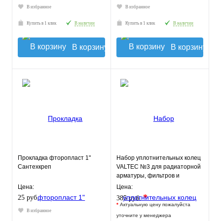
В избранное
В избранное
Купить в 1 клик
В наличии
Купить в 1 клик
В наличии
В корзину
В корзину
Прокладка фторопласт 1"
Набор уплотнительных колец
Сантехкреп
VALTEC №3 для радиаторной
арматуры, фильтров и
коллекторов
Цена:
Цена:
*
25 руб.
385 руб.
*
Актуальную цену пожалуйста
В избранное
уточните у менеджера