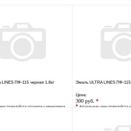
В корзину
LINES ПФ-115 черная 1,8кг
Эмаль ULTRA LINES ПФ-115 
Цена:
300 руб.
*
*
ену пожалуйста уточните у менеджера
Актуальную цену пожалуйста 
е
Сравнение
В избранное
клик
Под заказ
Купить в 1 клик