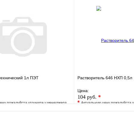
В избранное
е
Сравнение
Купить в 1 клик
клик
Под заказ
В корзину
технический 1л ПЭТ
Растворитель 646 НХП 0,5л
Цена:
104 руб.
*
*
ену пожалуйста уточните у менеджера
Актуальную цену пожалуйста 
е
Сравнение
В избранное
клик
Под заказ
Купить в 1 клик