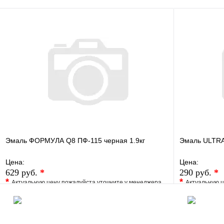
В корзину
Эмаль ФОРМУЛА Q8 ПФ-115 черная 1.9кг
Эмаль ULTRA 
Цена:
Цена:
629 руб.
*
290 руб.
*
*
*
Актуальную цену пожалуйста уточните у менеджера
Актуальную ц
В избранное
Сравнение
В избранно
Купить в 1 клик
Под заказ
Купить в 1 