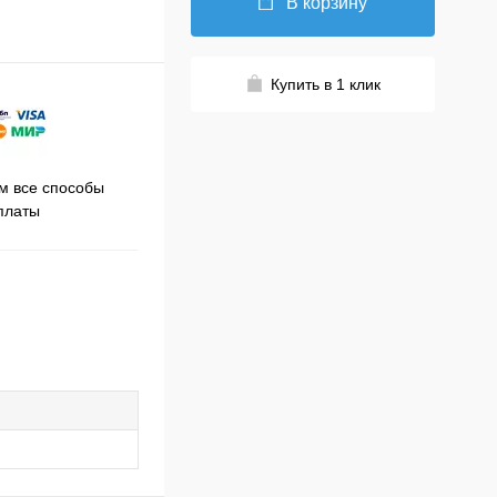
В корзину
Купить в 1 клик
Принимаем заказы на сайте
 все способы
Про
круглосуточно
платы