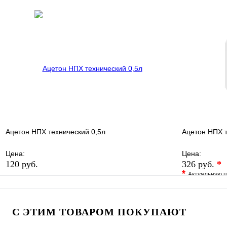
В избранное
Сравнение
В избранно
Купить в 1 клик
В наличии
Купить в 1 
В корзину
Ацетон НПХ технический 0,5л
Ацетон НПХ 
Цена:
Цена:
120 руб.
326 руб.
*
*
Актуальную ц
В избранное
Сравнение
В избранно
Купить в 1 клик
В наличии
Купить в 1 
С ЭТИМ ТОВАРОМ ПОКУПАЮТ