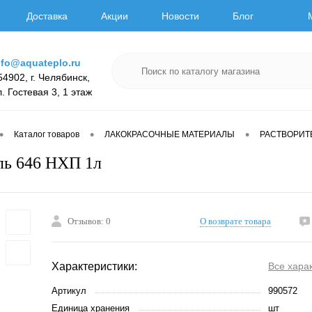
Доставка
Акции
Новости
Блог
nfo@aquateplo.ru
54902, г. Челябинск,
л. Гостевая 3, 1 этаж
•
•
•
Каталог товаров
ЛАКОКРАСОЧНЫЕ МАТЕРИАЛЫ
РАСТВОРИТ
ль 646 НХП 1л
Отзывов: 0
О возврате товара
Характеристики:
Все хара
Артикул
990572
Единица хранения
шт