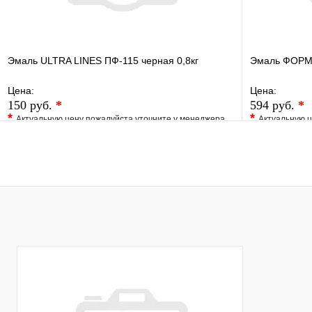
Эмаль ULTRA LINES ПФ-115 черная 0,8кг
Эмаль ФОРМУ
Цена:
Цена:
150 руб.
*
594 руб.
*
*
*
Актуальную цену пожалуйста уточните у менеджера
Актуальную ц
В избранное
Сравнение
В избранно
Купить в 1 клик
Под заказ
Купить в 1 
В корзину