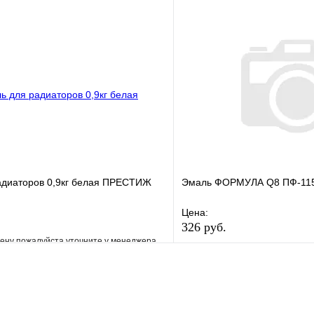
е
Сравнение
В избранное
клик
Под заказ
Купить в 1 клик
В корзину
адиаторов 0,9кг белая ПРЕСТИЖ
Эмаль ФОРМУЛА Q8 ПФ-115 
Цена:
326 руб.
ену пожалуйста уточните у менеджера
В избранное
е
Сравнение
Купить в 1 клик
клик
Под заказ