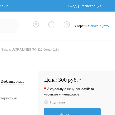
Меню
Вход
Регистрация
0
0
0
пока пусто
В корзине
Эмаль ULTRA LINES ПФ-115 белая 1,8кг
Цена:
300 руб.
*
Добавить отзыв
*
Актуальную цену пожалуйста
уточните у менеджера
ктеристики
Под заказ