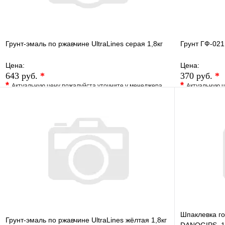
Грунт-эмаль по ржавчине UltraLines серая 1,8кг
Грунт ГФ-021
Цена:
Цена:
643 руб.
*
370 руб.
*
*
*
Актуальную цену пожалуйста уточните у менеджера
Актуальную ц
В избранное
Сравнение
В избранно
Купить в 1 клик
Под заказ
Купить в 1 
В корзину
Шпаклевка го
Грунт-эмаль по ржавчине UltraLines жёлтая 1,8кг