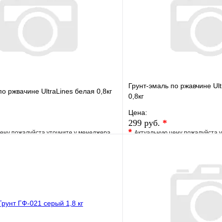
Грунт-эмаль по ржавчине Ult
по ржвачине UltraLines белая 0,8кг
0,8кг
Цена:
299 руб.
*
*
ену пожалуйста уточните у менеджера
Актуальную цену пожалуйста 
е
Сравнение
В избранное
клик
Под заказ
Купить в 1 клик
В корзину