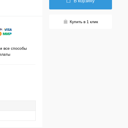
В корзину
Купить в 1 клик
Принимаем заказы на сайте
 все способы
Про
круглосуточно
платы