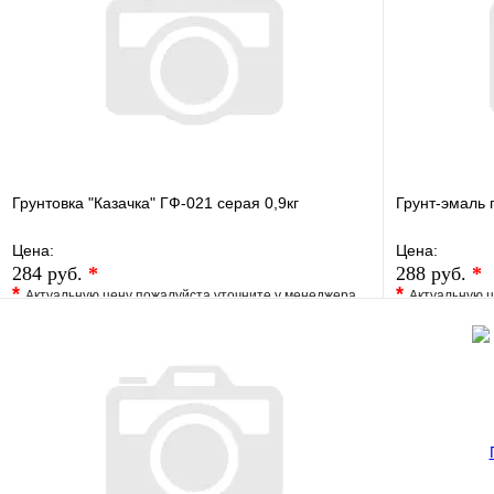
Грунтовка "Казачка" ГФ-021 серая 0,9кг
Грунт-эмаль 
Цена:
Цена:
284 руб.
*
288 руб.
*
*
*
Актуальную цену пожалуйста уточните у менеджера
Актуальную ц
В избранное
Сравнение
В избранно
Купить в 1 клик
Под заказ
Купить в 1 
В корзину