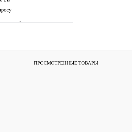
,1 кг
просу
ену пожалуйста уточните у менеджера
е
Сравнение
клик
Под заказ
Запросить цену
ПРОСМОТРЕННЫЕ ТОВАРЫ