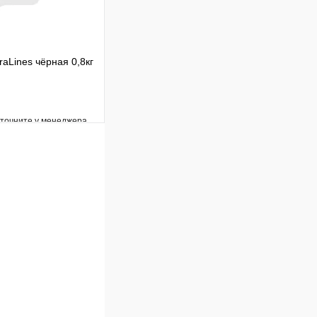
raLines чёрная 0,8кг
уточните у менеджера
Сравнение
Под заказ
В корзину