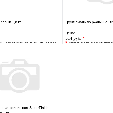
 серый 1,8 кг
Грунт-эмаль по ржавчине Ult
Цена:
314 руб.
*
*
ену пожалуйста уточните у менеджера
Актуальную цену пожалуйста 
е
Сравнение
В избранное
клик
Под заказ
Купить в 1 клик
В корзину
товая финишная SuperFinish