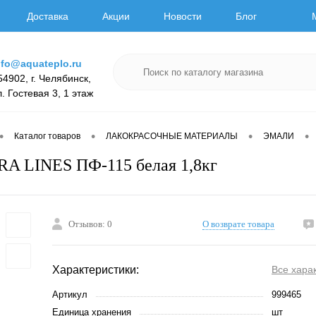
Доставка
Акции
Новости
Блог
nfo@aquateplo.ru
54902, г. Челябинск,
л. Гостевая 3, 1 этаж
•
•
•
•
Каталог товаров
ЛАКОКРАСОЧНЫЕ МАТЕРИАЛЫ
ЭМАЛИ
A LINES ПФ-115 белая 1,8кг
Отзывов: 0
О возврате товара
Характеристики:
Все хара
Артикул
999465
Единица хранения
шт