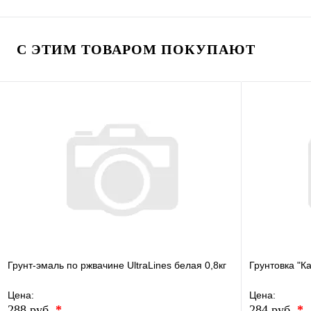
В избранное
Сравнение
В избранно
Купить в 1 клик
В наличии
Купить в 1 
С ЭТИМ ТОВАРОМ ПОКУПАЮТ
В корзину
Грунт-эмаль по ржвачине UltraLines белая 0,8кг
Грунтовка "Ка
Цена:
Цена:
288 руб.
*
284 руб.
*