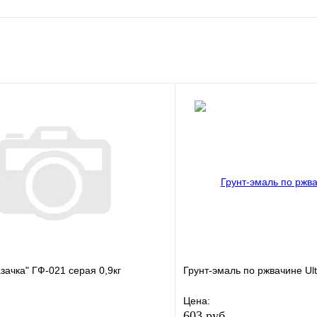
е
Сравнение
клик
Под заказ
В корзину
зачка" ГФ-021 серая 0,9кг
Грунт-эмаль по ржвачине Ult
Цена:
603 руб.