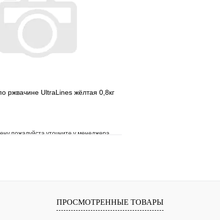
В корзину
по ржвачине UltraLines жёлтая 0,8кг
ену пожалуйста уточните у менеджера
е
Сравнение
клик
Под заказ
В корзину
ПРОСМОТРЕННЫЕ ТОВАРЫ