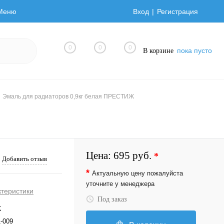
Меню
Вход
Регистрация
0
0
0
пока пусто
В корзине
Эмаль для радиаторов 0,9кг белая ПРЕСТИЖ
Цена:
695 руб.
*
Добавить отзыв
*
Актуальную цену пожалуйста
уточните у менеджера
ктеристики
Под заказ
Ж
1-009