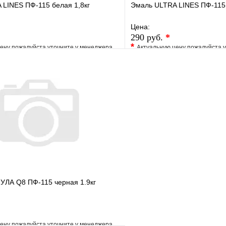
LINES ПФ-115 белая 1,8кг
Эмаль ULTRA LINES ПФ-115 
Цена:
290 руб.
*
*
ену пожалуйста уточните у менеджера
Актуальную цену пожалуйста 
е
Сравнение
В избранное
клик
Под заказ
Купить в 1 клик
В корзину
ЛА Q8 ПФ-115 черная 1.9кг
ену пожалуйста уточните у менеджера