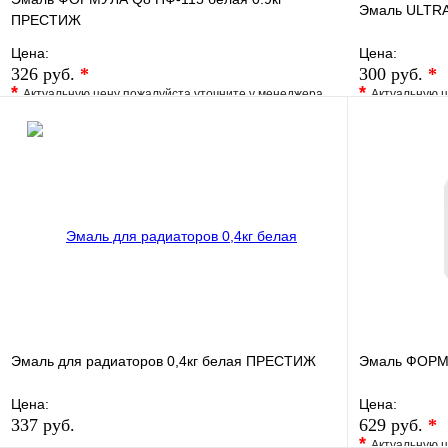
Эмаль ULTRA 
ПРЕСТИЖ
Цена:
Цена:
326 руб.
*
300 руб.
*
*
*
Актуальную цену пожалуйста уточните у менеджера
Актуальную ц
В избранное
Сравнение
В избранно
Купить в 1 клик
Под заказ
Купить в 1 
В корзину
Эмаль для радиаторов 0,4кг белая ПРЕСТИЖ
Эмаль ФОРМУ
Цена:
Цена:
337 руб.
629 руб.
*
*
Актуальную ц