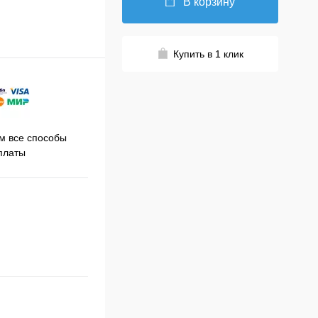
В корзину
Купить в 1 клик
Принимаем заказы на сайте
 все способы
Про
круглосуточно
платы