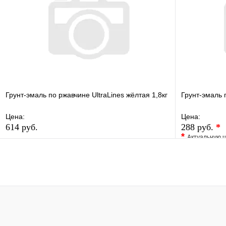
В корзину
Грунт-эмаль по ржавчине UltraLines жёлтая 1,8кг
Грунт-эмаль 
Цена:
Цена:
614 руб.
288 руб.
*
*
Актуальную ц
В избранное
Сравнение
В избранно
Купить в 1 клик
В наличии
Купить в 1 
В корзину