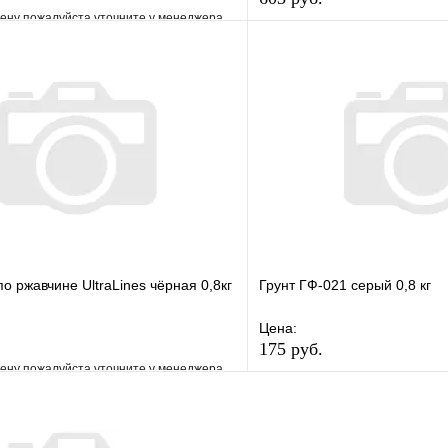
ену пожалуйста уточните у менеджера
В избранное
е
Сравнение
Купить в 1 клик
клик
Под заказ
В корзину
о ржавчине UltraLines чёрная 0,8кг
Грунт ГФ-021 серый 0,8 кг
Цена:
175 руб.
ену пожалуйста уточните у менеджера
В избранное
е
Сравнение
Купить в 1 клик
клик
Под заказ