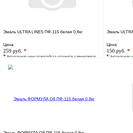
Эмаль ULTRA LINES ПФ-115 белая 0,8кг
Эмаль ULTRA 
Цена:
Цена:
259 руб.
*
150 руб.
*
*
*
Актуальную цену пожалуйста уточните у менеджера
Актуальную ц
В избранное
Сравнение
В избранно
Купить в 1 клик
Под заказ
Купить в 1 
В корзину
Эмаль ФОРМУЛА Q8 ПФ-115 белая 0.9кг