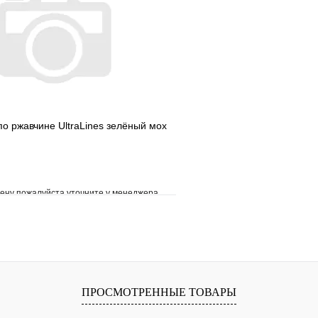
В корзину
по ржавчине UltraLines зелёный мох
ену пожалуйста уточните у менеджера
е
Сравнение
клик
Под заказ
В корзину
ПРОСМОТРЕННЫЕ ТОВАРЫ