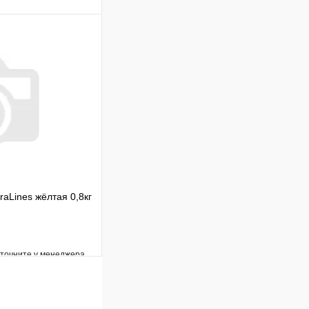
Сравнение
В наличии
В корзину
raLines жёлтая 0,8кг
уточните у менеджера
Сравнение
Под заказ