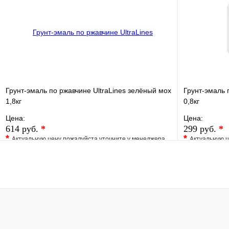
В корзину
Грунт-эмаль по ржавчине UltraLines зелёный мох
Грунт-эмаль 
1,8кг
0,8кг
Цена:
Цена:
614 руб.
*
299 руб.
*
*
*
Актуальную цену пожалуйста уточните у менеджера
Актуальную ц
В избранное
Сравнение
В избранно
Купить в 1 клик
Под заказ
Купить в 1 
В корзину