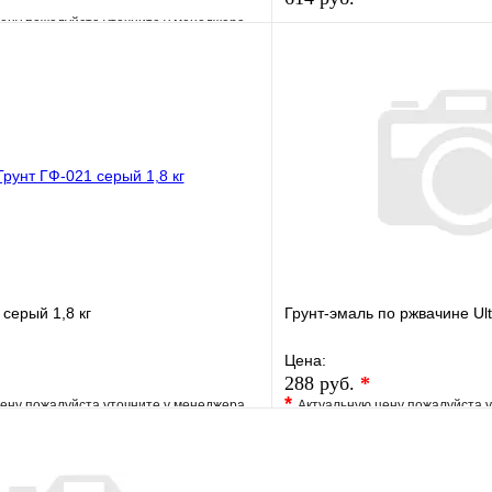
ену пожалуйста уточните у менеджера
В избранное
е
Сравнение
Купить в 1 клик
клик
Под заказ
Запросить цену
 серый 1,8 кг
Грунт-эмаль по ржвачине Ult
Цена:
288 руб.
*
*
ену пожалуйста уточните у менеджера
Актуальную цену пожалуйста 
е
Сравнение
В избранное
клик
Под заказ
Купить в 1 клик