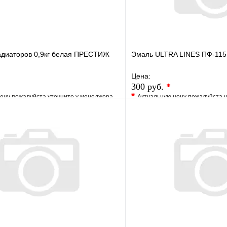
адиаторов 0,9кг белая ПРЕСТИЖ
Эмаль ULTRA LINES ПФ-115 
Цена:
300 руб.
*
*
ену пожалуйста уточните у менеджера
Актуальную цену пожалуйста 
е
Сравнение
В избранное
клик
Под заказ
Купить в 1 клик
В корзину