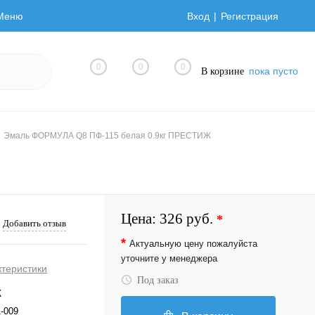
Меню
Вход
Регистрация
0
0
0
пока пусто
В корзине
Эмаль ФОРМУЛА Q8 ПФ-115 белая 0.9кг ПРЕСТИЖ
Цена:
326 руб.
*
Добавить отзыв
*
Актуальную цену пожалуйста
уточните у менеджера
ктеристики
Под заказ
Ж
1-009