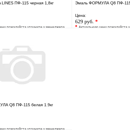
LINES ПФ-115 черная 1,8кг
Эмаль ФОРМУЛА Q8 ПФ-115 
Цена:
629 руб.
*
*
ену пожалуйста уточните у менеджера
Актуальную цену пожалуйста 
е
Сравнение
В избранное
клик
Под заказ
Купить в 1 клик
В корзину
ЛА Q8 ПФ-115 белая 1.9кг
ену пожалуйста уточните у менеджера