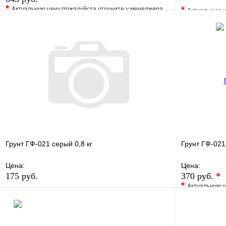
*
*
Актуальную цену пожалуйста уточните у менеджера
Актуальную ц
В избранное
Сравнение
В избранно
Купить в 1 клик
Под заказ
Купить в 1 
В корзину
Грунт ГФ-021 серый 0,8 кг
Грунт ГФ-021
Цена:
Цена:
175 руб.
370 руб.
*
*
Актуальную ц
В избранное
Сравнение
В избранно
Купить в 1 клик
В наличии
Купить в 1 