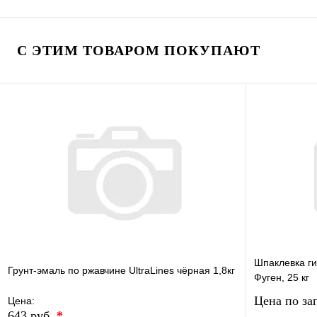
В избранное
Сравнение
В избранно
Купить в 1 клик
В наличии
Купить в 1 
С ЭТИМ ТОВАРОМ ПОКУПАЮТ
В корзину
Шпаклевка г
Грунт-эмаль по ржавчине UltraLines чёрная 1,8кг
Фуген, 25 кг
Цена по за
Цена:
643 руб.
*