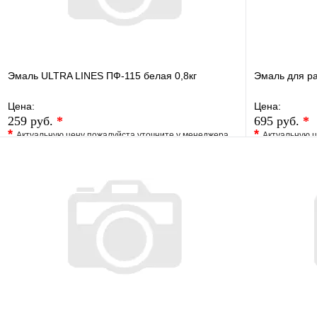
Эмаль ULTRA LINES ПФ-115 белая 0,8кг
Эмаль для р
Цена:
Цена:
259 руб.
*
695 руб.
*
*
*
Актуальную цену пожалуйста уточните у менеджера
Актуальную ц
В избранное
Сравнение
В избранно
Купить в 1 клик
Под заказ
Купить в 1 
В корзину