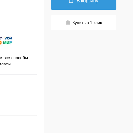
В корзину
Купить в 1 клик
Принимаем заказы на сайте
 все способы
Про
круглосуточно
платы