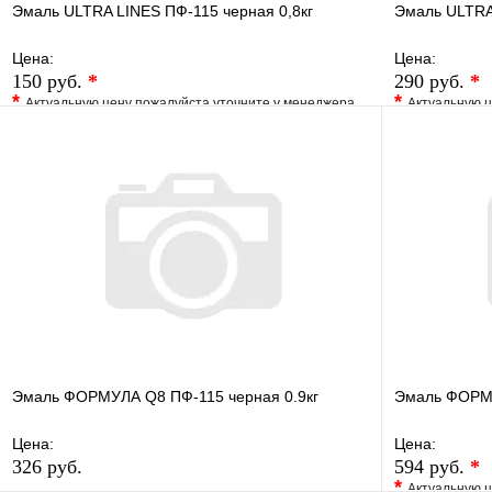
Эмаль ULTRA LINES ПФ-115 черная 0,8кг
Эмаль ULTRA 
Цена:
Цена:
150 руб.
*
290 руб.
*
*
*
Актуальную цену пожалуйста уточните у менеджера
Актуальную ц
В избранное
Сравнение
В избранно
Купить в 1 клик
Под заказ
Купить в 1 
В корзину
Эмаль ФОРМУЛА Q8 ПФ-115 черная 0.9кг
Эмаль ФОРМУ
Цена:
Цена:
326 руб.
594 руб.
*
*
Актуальную ц