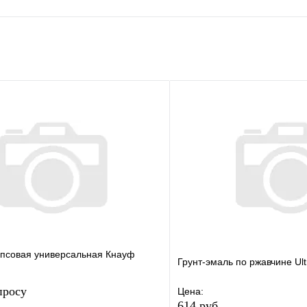
е
Сравнение
клик
Под заказ
В корзину
ипсовая универсальная Кнауф
Грунт-эмаль по ржавчине Ult
просу
Цена:
614 руб.