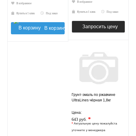
В избранное
В избранное
Купить в 1 клик
Под заказ
Купить в 1 клик
Под заказ
Запросить цену
В корзину
Грунт-эмаль по ржавчине
UltraLines чёрная 1,8кг
Цена:
*
643 руб.
*
Актуальную цену пожалуйста
уточните у менеджера