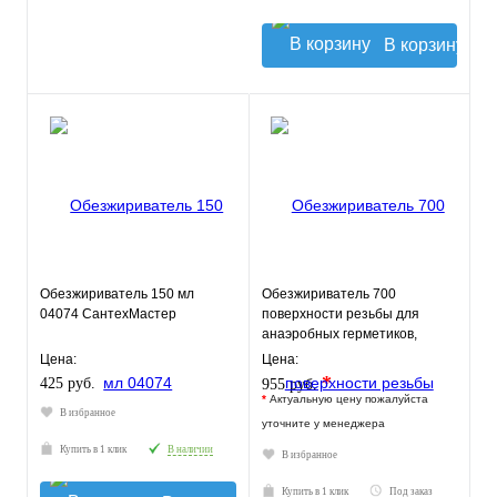
В корзину
Обезжириватель 150 мл
Обезжириватель 700
04074 СантехМастер
поверхности резьбы для
анаэробных герметиков,
650мл MB402700650 Mr.Bond
Цена:
Цена:
(Арт. MB4
*
425 руб.
955 руб.
*
Актуальную цену пожалуйста
В избранное
уточните у менеджера
Купить в 1 клик
В наличии
В избранное
Купить в 1 клик
Под заказ