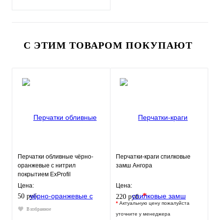
С ЭТИМ ТОВАРОМ ПОКУПАЮТ
Перчатки обливные чёрно-
Перчатки-краги спилковые
оранжевые с нитрил
замш Ангора
покрытием ExProfil
Цена:
Цена:
*
50 руб.
220 руб.
*
Актуальную цену пожалуйста
В избранное
уточните у менеджера