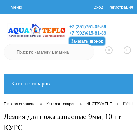
Меню
Вход
Регистрация
+7 (351)751-09-59
+7 (902)615-81-89
Заказать звонок
0
0
Каталог товаров
•
•
•
Главная страница
Каталог товаров
ИНСТРУМЕНТ
РУЧНО
Лезвия для ножа запасные 9мм, 10шт
КУРС