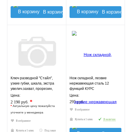
В корзину
В корзину
Ключ разводной "Стайл",
Нож складной, лезвие
узкие губки, шкала, экстра
нержавеющая сталь 12
увелич.захват, прорезин,
функций КУРС
ручка 300 мм ( 60 мм )
Цена:
Цена:
*
295 руб.
2 190 руб.
*
Актуальную цену пожалуйста
В избранное
уточните у менеджера
Купить в 1 клик
В наличии
В избранное
Купить в 1 клик
Под заказ