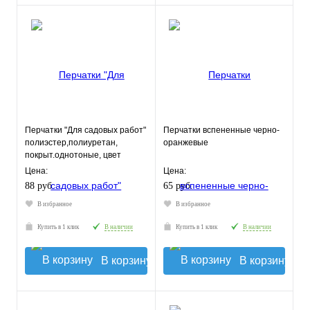
Перчатки "Для садовых работ"
Перчатки вспененные черно-
полиэстер,полиуретан,
оранжевые
покрыт.однотоные, цвет
микс,Fiberon 8(М)
Цена:
Цена:
88 руб.
65 руб.
В избранное
В избранное
Купить в 1 клик
В наличии
Купить в 1 клик
В наличии
В корзину
В корзину