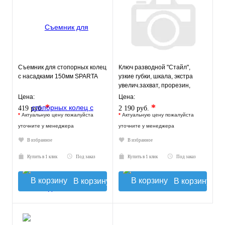
Cъемник для стопорных колец
Ключ разводной "Стайл",
с насадками 150мм SPARTA
узкие губки, шкала, экстра
увелич.захват, прорезин,
ручка 300 мм ( 60 мм )
Цена:
Цена:
*
*
419 руб.
2 190 руб.
*
Актуальную цену пожалуйста
*
Актуальную цену пожалуйста
уточните у менеджера
уточните у менеджера
В избранное
В избранное
Купить в 1 клик
Под заказ
Купить в 1 клик
Под заказ
В корзину
В корзину