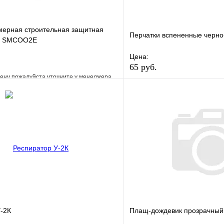
мерная строительная защитная
Перчатки вспененные черн
S SMCOO2E
Цена:
65 руб.
ену пожалуйста уточните у менеджера
В избранное
е
Сравнение
Купить в 1 клик
клик
Под заказ
В корзину
-2К
Плащ-дождевик прозрачный