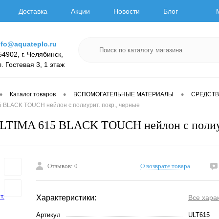
Доставка
Акции
Новости
Блог
nfo@aquateplo.ru
54902, г. Челябинск,
л. Гостевая 3, 1 этаж
•
•
•
Каталог товаров
ВСПОМОГАТЕЛЬНЫЕ МАТЕРИАЛЫ
СРЕДСТВ
5 BLACK TOUCH нейлон с полиурит. покр., черные
LTIMA 615 BLACK TOUCH нейлон с полиур
Отзывов: 0
О возврате товара
Характеристики:
Все хара
Артикул
ULT615