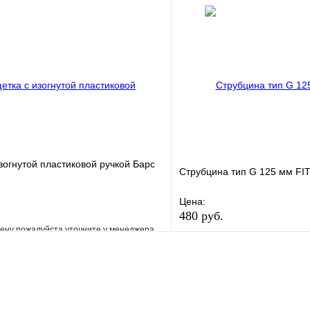
клик
В наличии
Купить в 1 клик
В корзину
зогнутой пластиковой ручкой Барс
Струбцина тип G 125 мм FI
Цена:
480 руб.
ену пожалуйста уточните у менеджера
В избранное
е
Сравнение
Купить в 1 клик
клик
Под заказ