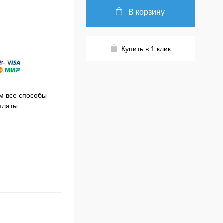
В корзину
Купить в 1 клик
Принимаем заказы на сайте
 все способы
Про
круглосуточно
платы