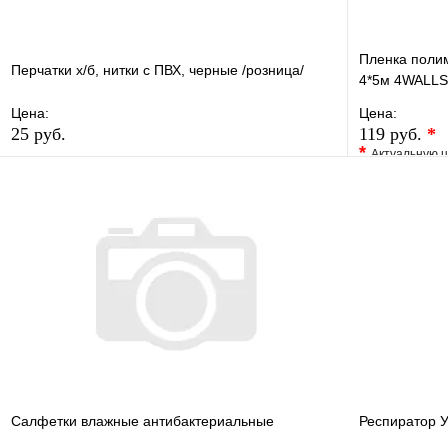
Пленка поли
Перчатки х/б, нитки с ПВХ, черные /розница/
4*5м 4WALL
Цена:
Цена:
25 руб.
119 руб.
*
*
Актуальную ц
В избранное
Сравнение
В избранно
Купить в 1 клик
В наличии
Купить в 1 
В корзину
Салфетки влажные антибактериальные
Респиратор У