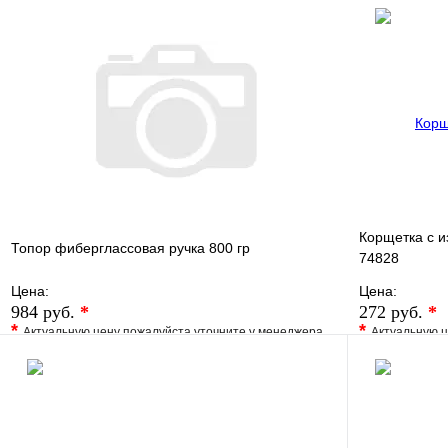
Купить в 1 клик
В наличии
Купить в 1 
В корзину
Корщетка с и
Топор фиберглассовая ручка 800 гр
74828
Цена:
Цена:
984 руб.
*
272 руб.
*
*
*
Актуальную цену пожалуйста уточните у менеджера
Актуальную ц
В избранное
Сравнение
В избранно
Купить в 1 клик
Под заказ
Купить в 1 