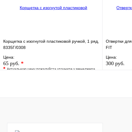
В корзину
Корщетка с изогнутой пластиковой ручкой, 1 ряд,
Отвертки для
8335Г/0308
FIT
Цена:
Цена:
65 руб.
*
300 руб.
*
Актуальную цену пожалуйста уточните у менеджера
В избранно
В избранное
Сравнение
Купить в 1 
Купить в 1 клик
Под заказ
В корзину