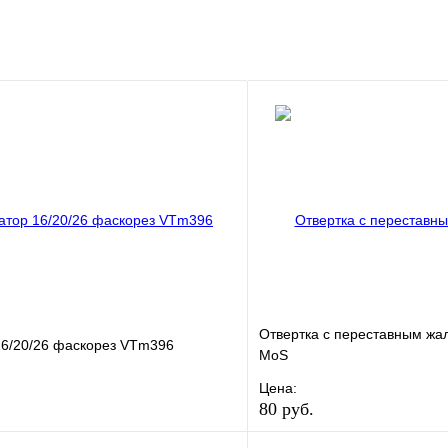
клик
В наличии
В корзину
Отвертка с переставным жа
16/20/26 фаскорез VTm396
MoS
Цена:
80 руб.
е
Сравнение
В избранное