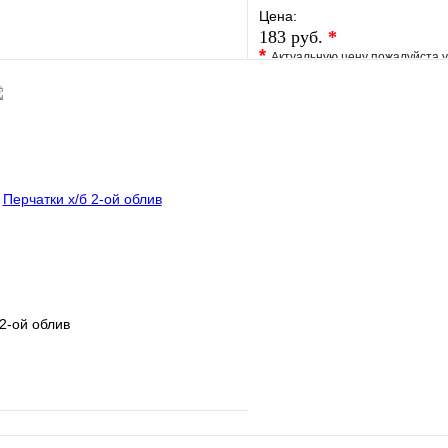
Цена:
183 руб.
*
*
Актуальную цену пожалуйста 
е
Сравнение
В избранное
клик
В наличии
Купить в 1 клик
В корзину
 2-ой облив
е
Сравнение